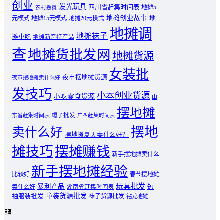
创业
发光玩具
四川省赶集时间表
地摊5
农村摆摊
地摊创业故事
元模式
地摊15元模式
地
地摊20元模式
地摊调
地摊袜子
摊小吃
地摊新奇特产品
查
地摊货批发网
地摊货源
女装批
夜市摆地摊货源
夜市摆地摊卖什么好
发技巧
小本创业货源
小吃零食货源
山
摆地摊
东省赶集时间表
帽子批发
广西赶集时间表
摆地
卖什么好
摆地摊夏天卖什么好？
摊技巧
摆摊赚钱
新手摆地摊卖什么
新手摆地摊经验
比较好
春节摆地摊
玩具批发
暴利产品
卖什么好
短
湖南省赶集时间表
童装货源批发
袖服装批发
袜子货源批发
钻龙地摊