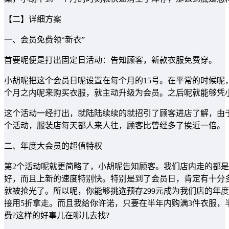
【二】详细方案
一、会员免费领“新衣”
首要呢便是打出固定日活动：告知顾客，新款衣服免费穿。
小胡呢把这个会员日呢设置在每个月的15号。在平常的时候
个月之内呢来购买衣服，就主动升级为会员。之后呢就能够凭小
这个活动一经打出，就陆陆续续的就招引了顾客进店了解，由
个活动，服装店每天都人来人往，顾客比曾经多了挨近一倍。
二、年度大会员的超值特权
第2个活动呢就更简略了，小胡呢告知顾客。我们店内走的都
好，而且上新的速度特别快。特别是到了会员日，肯定有十分
就被抢光了。所以呢，你能够挑选预存299元成为我们店的年
接用5折拿走。而且我给你许诺，只要在半年内购满3件衣服，
费?这样的好事儿在哪儿去找?