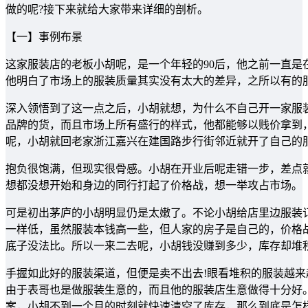
做的呢?接下来就给大家带来详细的剖析。
【一】事例布景
这家服装店的老板小胡呢，是一个年轻的90后，他之前一直
他明白了市场上的服装质量其实没有太大的差异，之所以有的
深入领悟到了这一点之后，小胡就想，为什么不自己开一家服
品牌的货，而且市场上所有盛行的样式，他都能够以贱价拿到
呢，小胡就回老家浙江嘉兴在建国路步行街邻近就开了自己的
抱负很饱满，但现实很骨感。小胡在开业后呢走错一步，差点
想都没想开始和身边的同行打起了价格战，想一举攻占市场。
可是初出茅庐的小胡明显仍是太嫩了。不论小胡给店里边服装
一样低，虽然服装本钱高一些，但人家的房子是自己的，价格
底子没法比。所以一来二去呢，小胡钱没赚到多少，库存却堆
手握如此好的服装渠道，但便是卖不出去!眼看堆积的服装越来
由于表哥也是做服装生意的，而且他的服装店生意做得十分好
案，小胡不到一个月的时刻就快速清空了库存，那么到底是怎