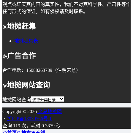
观点或证实其内容的真实性，我们不对其科学性、严肃性等作
任何形式的保证。如有侵权请及时联系。
地摊赶集
地摊赶集表
广告合作
合作电话：15088263789（注明来意）
地摊网站查询
地摊网站查询
Copyright © 2026
义乌地摊网
・
浙ICP备18039566号-1
查询 119 次，耗时 0.3879 秒
首页
搜索
商铺