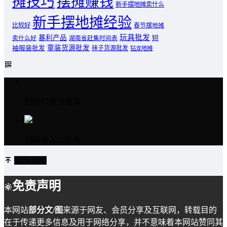
摊技巧
摆摊赚钱
新手摆地摊卖什么
新手摆地摊经验
比较好
春节摆地摊
玩具批发
暴利产品
卖什么好
短
湖南省赶集时间表
童装货源批发
袖服装批发
袜子货源批发
钻龙地摊
扫码打开当前页
扫码进入公众号
返回顶部
免责声明
本网站
部分文/图
来源于网友、会员分享及互联网，转载目的
在于传递更多信息及用于网络分享，并不意味着本网站赞同其