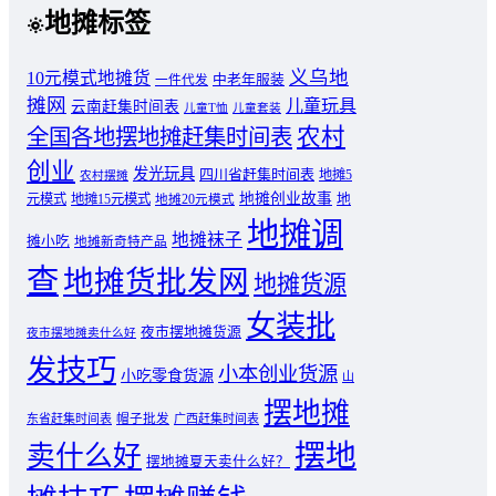
地摊标签
义乌地
10元模式地摊货
中老年服装
一件代发
摊网
儿童玩具
云南赶集时间表
儿童T恤
儿童套装
农村
全国各地摆地摊赶集时间表
创业
发光玩具
四川省赶集时间表
地摊5
农村摆摊
地摊创业故事
元模式
地摊15元模式
地
地摊20元模式
地摊调
地摊袜子
摊小吃
地摊新奇特产品
查
地摊货批发网
地摊货源
女装批
夜市摆地摊货源
夜市摆地摊卖什么好
发技巧
小本创业货源
小吃零食货源
山
摆地摊
东省赶集时间表
帽子批发
广西赶集时间表
摆地
卖什么好
摆地摊夏天卖什么好？