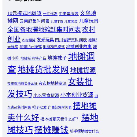
义乌地
10元模式地摊货
中老年服装
一件代发
摊网
儿童玩具
云南赶集时间表
儿童T恤
儿童套装
农村
全国各地摆地摊赶集时间表
创业
发光玩具
四川省赶集时间表
地摊5
农村摆摊
地摊创业故事
元模式
地摊15元模式
地
地摊20元模式
地摊调
地摊袜子
摊小吃
地摊新奇特产品
查
地摊货批发网
地摊货源
女装批
夜市摆地摊货源
夜市摆地摊卖什么好
发技巧
小本创业货源
小吃零食货源
山
摆地摊
东省赶集时间表
帽子批发
广西赶集时间表
摆地
卖什么好
摆地摊夏天卖什么好？
摊技巧
摆摊赚钱
新手摆地摊卖什么