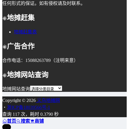
任何形式的保证。如有侵权请及时联系。
地摊赶集
地摊赶集表
广告合作
合作电话：15088263789（注明来意）
地摊网站查询
地摊网站查询
Copyright © 2026
义乌地摊网
・
浙ICP备18039566号-1
查询 117 次，耗时 0.3790 秒
首页
搜索
商铺