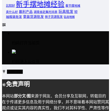
新手摆地摊经验
比较好
春节摆地摊
玩具批发
暴利产品
卖什么好
短
湖南省赶集时间表
童装货源批发
袖服装批发
袜子货源批发
钻龙地摊
扫码打开当前页
扫码进入公众号
返回顶部
免责声明
本网站
部分文/图
来源于网友、会员分享及互联网，转载目的
在于传递更多信息及用于网络分享，并不意味着本网站赞同其
观点或证实其内容的真实性，我们不对其科学性、严肃性等作