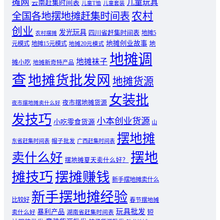
摊网
儿童玩具
云南赶集时间表
儿童T恤
儿童套装
农村
全国各地摆地摊赶集时间表
创业
发光玩具
四川省赶集时间表
地摊5
农村摆摊
地摊创业故事
元模式
地摊15元模式
地
地摊20元模式
地摊调
地摊袜子
摊小吃
地摊新奇特产品
查
地摊货批发网
地摊货源
女装批
夜市摆地摊货源
夜市摆地摊卖什么好
发技巧
小本创业货源
小吃零食货源
山
摆地摊
东省赶集时间表
帽子批发
广西赶集时间表
摆地
卖什么好
摆地摊夏天卖什么好？
摊技巧
摆摊赚钱
新手摆地摊卖什么
新手摆地摊经验
比较好
春节摆地摊
玩具批发
暴利产品
卖什么好
短
湖南省赶集时间表