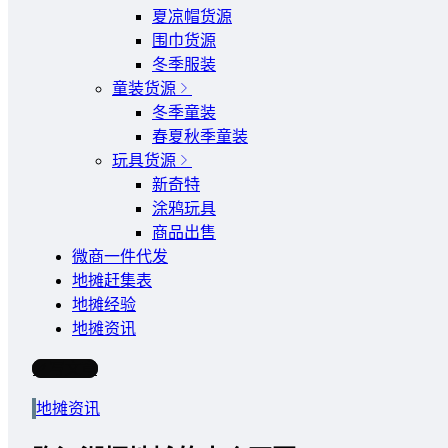
夏凉帽货源
围巾货源
冬季服装
童装货源
冬季童装
春夏秋季童装
玩具货源
新奇特
涂鸦玩具
商品出售
微商一件代发
地摊赶集表
地摊经验
地摊资讯
写文章
地摊资讯