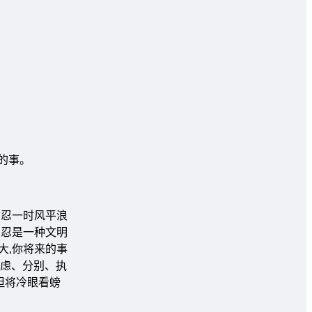
的事。
“忍一时风平浪
,忍是一种文明
大,你将来的事
忧虑、分别、执
但将冷眼看螃