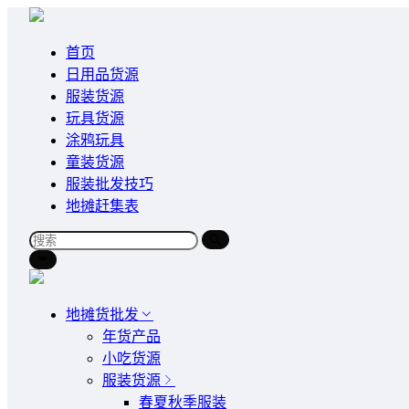
首页
日用品货源
服装货源
玩具货源
涂鸦玩具
童装货源
服装批发技巧
地摊赶集表
地摊货批发
年货产品
小吃货源
服装货源
春夏秋季服装