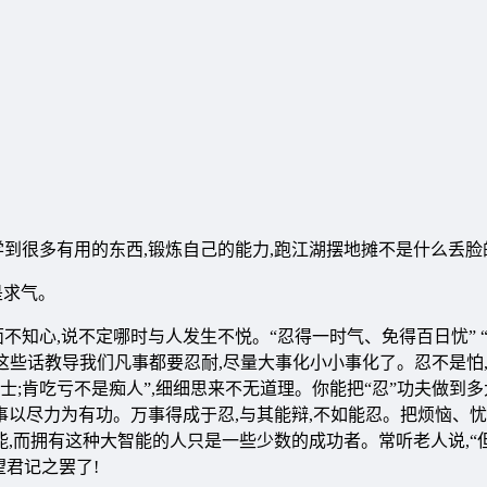
到很多有用的东西,锻炼自己的能力,跑江湖摆地摊不是什么丢脸
是求气。
不知心,说不定哪时与人发生不悦。“忍得一时气、免得百日忧” 
”这些话教导我们凡事都要忍耐,尽量大事化小小事化了。忍不是怕
士;肯吃亏不是痴人”,细细思来不无道理。你能把“忍”功夫做到多
事以尽力为有功。万事得成于忍,与其能辩,不如能忍。把烦恼、
能,而拥有这种大智能的人只是一些少数的成功者。常听老人说,“
望君记之罢了!