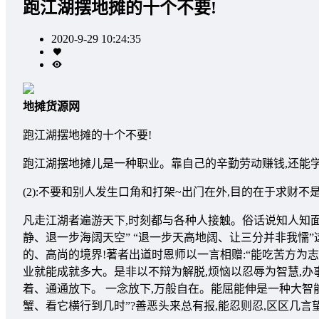
跑江湖摆地摊的十个不要!
2020-9-29 10:24:35
地摊货源网
跑江湖摆地摊的十个不要!
跑江湖摆地摊儿是一种职业。靠自己的辛勤劳动赚钱,还能学
(2):不要和别人发生口角和打架~出门在外,目的在于求财不
凡走江湖者遍游天下,时刻都与各种人接触。俗话说知人知面
静、退一步海阔天空” “退一步天高地阔、让三分并非我懦
的、高尚的境界!著者出道时恩师以一言相赠:“能吃苦方为志
业就能成就多大。是非以不辩为解脱,烦恼以忍辱为智慧,办
着、通通放下。 一念放下,万般自在。能屈能伸是一种大智
蟹、看它横行到几时”?善恶头来总有报,能忍则忍,区区几言