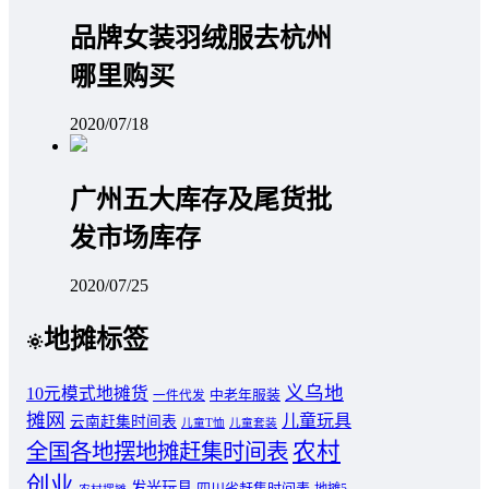
品牌女装羽绒服去杭州
哪里购买
2020/07/18
广州五大库存及尾货批
发市场库存
2020/07/25
地摊标签
义乌地
10元模式地摊货
中老年服装
一件代发
摊网
儿童玩具
云南赶集时间表
儿童T恤
儿童套装
农村
全国各地摆地摊赶集时间表
创业
发光玩具
四川省赶集时间表
地摊5