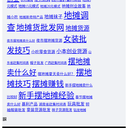
农村摆摊
地摊创业故事
元模式
地摊15元模式
地
地摊20元模式
地摊调
地摊袜子
摊小吃
地摊新奇特产品
查
地摊货批发网
地摊货源
女装批
夜市摆地摊货源
夜市摆地摊卖什么好
发技巧
小本创业货源
小吃零食货源
山
摆地摊
东省赶集时间表
帽子批发
广西赶集时间表
摆地
卖什么好
摆地摊夏天卖什么好？
摊技巧
摆摊赚钱
新手摆地摊卖什么
新手摆地摊经验
比较好
春节摆地摊
玩具批发
暴利产品
卖什么好
短
湖南省赶集时间表
童装货源批发
袖服装批发
袜子货源批发
钻龙地摊