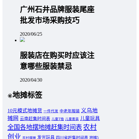
广州石井品牌服装尾座
批发市场采购技巧
2020/06/25
服装店在购买时应该注
意哪些服装禁忌
2020/04/30
地摊标签
义乌地
10元模式地摊货
中老年服装
一件代发
摊网
儿童玩具
云南赶集时间表
儿童T恤
儿童套装
农村
全国各地摆地摊赶集时间表
创业
发光玩具
四川省赶集时间表
地摊5
农村摆摊