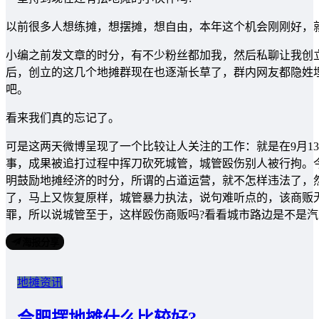
以前很多人想练摊，想摆摊，想自由，本年这个机会刚刚好，
小编之前发文章的时分，有不少粉丝都加我，然后私聊让我创
后，创立的这几个地摊群现在也逐渐长草了，群内网友都隐姓
吧。
看来我们真的忘记了。
可是这两天微博呈现了一个比较让人关注的工作：就是在9月1
事，成果被追打过程中挥刀砍死城管，城管殴伤别人被行拘。
明鼓励地摊经济的时分，所谓的占道运营，就不怎样违法了，
了，马上又恢复原样，城管暴力执法，说句难听点的，该商贩
罪，所以说城管至于，这样殴伤商贩吗?看看城市路边是不是
海报分享
地摊资讯
合肥摆地摊什么比较好?