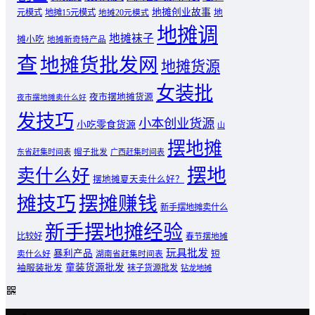
地摊创业故事
元模式
地摊15元模式
地
地摊20元模式
地摊调
地摊袜子
摊小吃
地摊新奇特产品
查
地摊货批发网
地摊货源
女装批
夜市摆地摊货源
夜市摆地摊卖什么好
发技巧
小本创业货源
小吃零食货源
山
摆地摊
东省赶集时间表
帽子批发
广西赶集时间表
摆地
卖什么好
摆地摊夏天卖什么好？
摊技巧
摆摊赚钱
新手摆地摊卖什么
新手摆地摊经验
比较好
春节摆地摊
玩具批发
暴利产品
卖什么好
短
湖南省赶集时间表
童装货源批发
袖服装批发
袜子货源批发
钻龙地摊