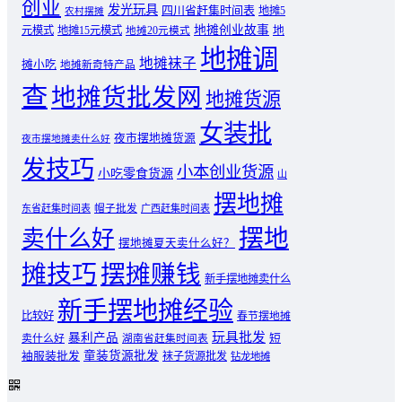
创业
发光玩具
四川省赶集时间表
地摊5
农村摆摊
地摊创业故事
元模式
地摊15元模式
地
地摊20元模式
地摊调
地摊袜子
摊小吃
地摊新奇特产品
查
地摊货批发网
地摊货源
女装批
夜市摆地摊货源
夜市摆地摊卖什么好
发技巧
小本创业货源
小吃零食货源
山
摆地摊
东省赶集时间表
帽子批发
广西赶集时间表
摆地
卖什么好
摆地摊夏天卖什么好？
摊技巧
摆摊赚钱
新手摆地摊卖什么
新手摆地摊经验
比较好
春节摆地摊
玩具批发
暴利产品
卖什么好
短
湖南省赶集时间表
童装货源批发
袖服装批发
袜子货源批发
钻龙地摊