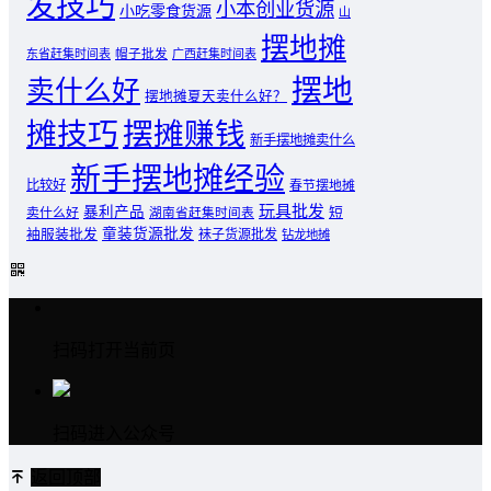
发技巧
小本创业货源
小吃零食货源
山
摆地摊
东省赶集时间表
帽子批发
广西赶集时间表
摆地
卖什么好
摆地摊夏天卖什么好？
摊技巧
摆摊赚钱
新手摆地摊卖什么
新手摆地摊经验
比较好
春节摆地摊
玩具批发
暴利产品
卖什么好
短
湖南省赶集时间表
童装货源批发
袖服装批发
袜子货源批发
钻龙地摊
扫码打开当前页
扫码进入公众号
返回顶部