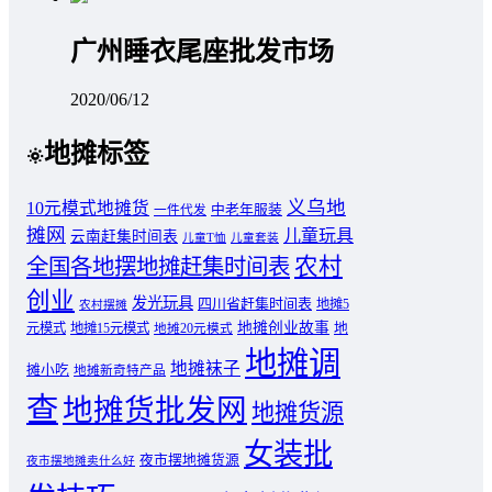
广州睡衣尾座批发市场
2020/06/12
地摊标签
义乌地
10元模式地摊货
中老年服装
一件代发
摊网
儿童玩具
云南赶集时间表
儿童T恤
儿童套装
农村
全国各地摆地摊赶集时间表
创业
发光玩具
四川省赶集时间表
地摊5
农村摆摊
地摊创业故事
元模式
地摊15元模式
地
地摊20元模式
地摊调
地摊袜子
摊小吃
地摊新奇特产品
查
地摊货批发网
地摊货源
女装批
夜市摆地摊货源
夜市摆地摊卖什么好