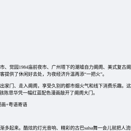
市、觉园1984庙前夜市、广州塔下的潮墟自力阛阓、美式复古
客提供了休闲好去处，为夜经济升温再添“一把火”。
出家门、走入阛阓，享受久别的都市烟火气和线下消费乐趣。这
女孩陈思华凭一幅红蓝配色漫画敲开了阛阓大门。
漫画+粤语寄语
多起来。酷炫的灯光音响、精彩的古巴salsa舞一会儿就把人