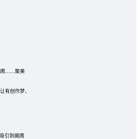
阛阓……聚美
让有创作梦、
流吸引到阛阓