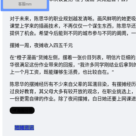
客服mm
批发价。
对于未来，陈思华的职业规划越发清晰。画风鲜明的她更吸
课堂上学来的插画技术，不再仅仅一个谋生东西，陈思华还
提供了机会。希望今后能到不同的城市参与不同的阛阓，一
摆摊一周，夜摊收入四五千元
在“橙子漫画”货摊左侧，摆着一张价目列表，明信片巨细的人
华很满足这份作业带来的回报，“我许多同学刚结业后拿到的
上一个月工资，既能赚够生活费，也比较自在。”
陈思华的摆摊经历有不少来自父辈的耳濡目染，有摆摊经历的
过良好教育，其父母大多有较开放的观念，在职业挑选上，
一份更需自律的作业。除了夜间摆摊，白日她还要上网课进
海报分享
地摊资讯