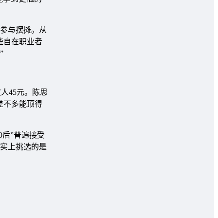
参与摆摊。从
些自在职业者
”
人45元。陈思
差不多能顶得
0后”普遍接受
实上挑选的是