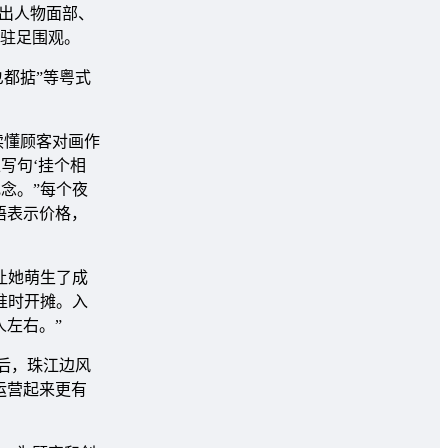
出人物面部、
人驻足围观。
乜都掂”等粤式
读懂顾客对画作
写句‘挂个相
念。”每个夜
语表示价格，
让她萌生了成
准时开摊。入
人左右。”
后，珠江边风
运营起来更有