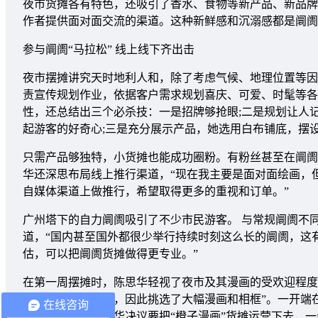
夜市货摊各有特色，还吸引了香水、食物等新产品、新品牌
作者提供面对面交流的渠道。这种新鲜感和沉溺感都是阛阓
参与阛阓“马拉松” 线上线下齐出击
夜市摆摊讲究天时地利人和，除了考虑气候、地理位置等因
责宣传规划作业，依据客户需求规划喜庆、可爱、时髦等各
性，还总结出三个必杀技：一是招牌够抢眼;二是规划让人记
起游客的好奇心;三是充分展示产品，她选用白布铺底，摆
只需产品够独特，小货摊也能成功圈粉。有粉丝甚至在阛阓
华还深思布局线上推行渠道，“现在我主要是面对面绘画，
自媒体渠道上做推行，希望取得更多的重视和订单。”
广州塔下的自力阛阓吸引了不少市民游客。 与常规阛阓不
道，“国内甚至国外都很少举行持续时刻这么长的阛阓，这
估，可以把阛阓货摊做得更专业。”
在第一周摆摊时，陈思华轻视了夜市及其漫画的受欢迎程度
家福漫画很有风格，因此挑选了大幅漫画和相框”。一开端在
在线咨询
周的摆摊后，陈思华决议要把“橙子漫画”货摊运营下去，一