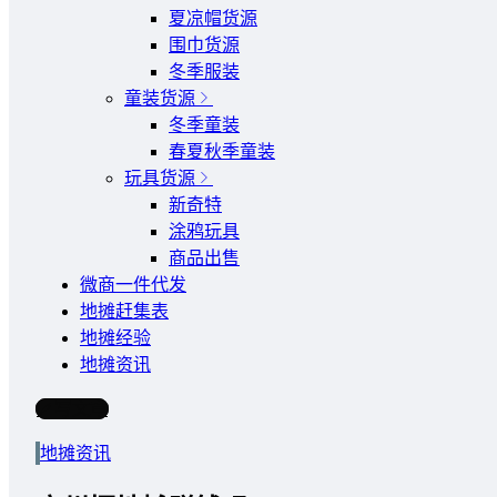
夏凉帽货源
围巾货源
冬季服装
童装货源
冬季童装
春夏秋季童装
玩具货源
新奇特
涂鸦玩具
商品出售
微商一件代发
地摊赶集表
地摊经验
地摊资讯
写文章
地摊资讯