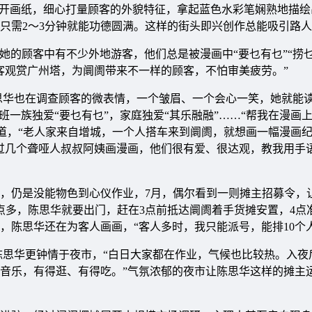
摊开画纸，细心打量顾客的外貌特征，拿起蓝色水彩笔娴熟地描绘
只需2～3分钟就能功德圆满。这样的街头即兴创作总能吸引路
在她的顾客中有不少外地游客，他们总是被漫画中“要乜有乜”“捞
客观赏广州塔，为阛阓带来不一样的顾客，不怕审美疲劳。”
思华也在调查顾客的微表情，一个皱眉、一个会心一笑，她就能
一族独爱“要乜有乜”，家庭独爱“其乐融融”……“帮我在漫画上
想道，“老人家来自增城，一个人搭车来到阛阓，就想画一幅漫画纪
过几个聋哑人叔叔阿姨画漫画，他们很有爱、很达观，教我用手
，仍是没能物色到心仪作业，7月，偶尔看到一则摊主招募令，
点多，陈思华就要出门，赶在3点前抵达阛阓着手货摊安置，4点
，陈思华还在为客人画画，“客人多时，我只能派号，能排10个
陈思华更钟情于夜市，“白日大家都在作业，气候也比较热。入夜
音乐，有得逛、有得吃。”气氛浓郁的夜市让陈思华这样的摊主