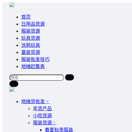
首页
日用品货源
服装货源
玩具货源
涂鸦玩具
童装货源
服装批发技巧
地摊赶集表
地摊货批发
年货产品
小吃货源
服装货源
春夏秋季服装