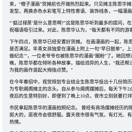
来，“橙子漫画”货摊前也开端热烈起来。只见摊主陈思华
发型，再换赤色水彩笔写上特性寄语、装饰线条，一幅漫画
“‘掂过禄蔗’是什么意思啊?”这是陈思华听到最多的提问，
祝福语吸引过来。对此，陈思华认为，“每天都有不同的游
下午四点，陈思华已经安置好货摊。 在画漫画的一起，陈
是否满足。年青女孩独爱在漫画上附上一句“早日脱单”，上班
做纪念’”，一位老爷爷也被陈思华的漫画“圈粉”了。她回
晚，陈思华都在倾听各种故事，描绘迥异的人生，“我还帮
为我的画作竖起大拇指点赞。”
在今年春招中，视觉规划专业结业生陈思华投出十几份简历
为专职阛阓摊主的念头。自从参与阛阓摆摊后，每天下午2
夜后的生意特别好，即便到了晚上10点，夜市立刻就要打烊
市民拿起陈思华的漫画拍照纪念。 曾经有商场摆摊经历的
挺大的，逛夜市会很舒服。露天夜市很有气氛，有灯光、有
热情。