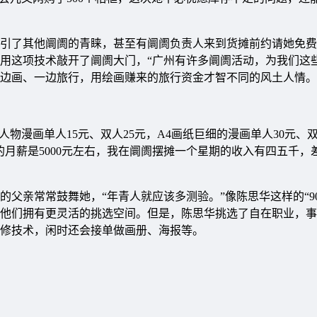
引了其他阛阓的青睐，甚至有阛阓负责人来到货摊前约请她免费
用这项技术敲开了阛阓大门，“广州有许多阛阓活动，为我们这
边画、一边旅行，用绘画赚来的旅行资金才智不同的风土人情。
物漫画单人15元、双人25元，A4画纸巨细的漫画单人30元、双
月薪是5000元左右，我在阛阓摆摊一个星期的收入有四五千，
父亲常常鼓舞她，“年青人就应该多测验。”像陈思华这样的“9
他们拥有更灵活的挑选空间。但是，陈思华挑选了自在职业，事
修技术，闲时还会接单做画册、海报等。