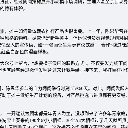
进驻，经过阛阓摆摊展开小规模市场调研，主理人甚至亲自现身
的特有体验。
素，摊主如何量体裁衣推行产品也很重要。上一年，陈思华曾在
种风格的物料。尽管仍是新手摊主，但她深谙货摊视觉规划对招
忆深入的宣传语，如“一张画让生活更有仪式感”，合作“掂过碌
设红蓝白配色的漫画样板。
大众号上留言，“想要橙子漫画的联系方式”。不仅要发力线下阛
但也有顾客经过微信发照片过来让我手绘。接下来，我打算在小
同，陈思华参与的自力阛阓举行时刻长达60天。对此，阛阓发起
有助于摊主做好生产计划的预备，对产品挑选与进货都有更安稳
，“一开端认为顾客都是年青人为主，没想到来了许多年青家庭
淘宝上买来的190个6寸小相框、30个A4大相框过了几天就断
会儿又网购了500个相框，这次她不必忧虑库存不足的问题，还