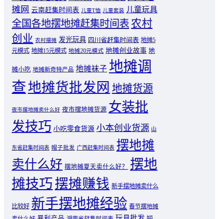
摊网
儿童玩具
云南赶集时间表
儿童T恤
儿童套装
农村
全国各地摆地摊赶集时间表
创业
发光玩具
四川省赶集时间表
地摊5
农村摆摊
地摊创业故事
元模式
地摊15元模式
地
地摊20元模式
地摊调
地摊袜子
摊小吃
地摊新奇特产品
查
地摊货批发网
地摊货源
女装批
夜市摆地摊货源
夜市摆地摊卖什么好
发技巧
小本创业货源
小吃零食货源
山
摆地摊
东省赶集时间表
帽子批发
广西赶集时间表
摆地
卖什么好
摆地摊夏天卖什么好？
摊技巧
摆摊赚钱
新手摆地摊卖什么
新手摆地摊经验
比较好
春节摆地摊
玩具批发
暴利产品
卖什么好
短
湖南省赶集时间表