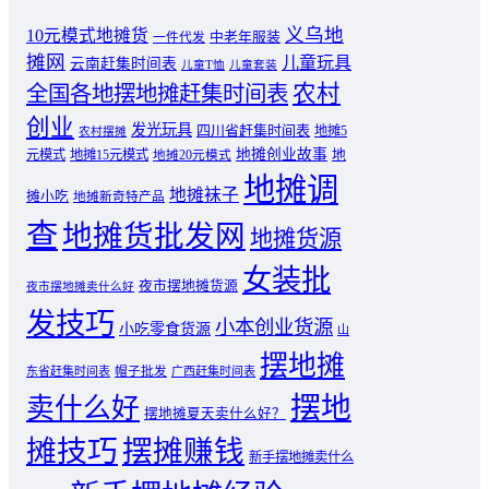
义乌地
10元模式地摊货
中老年服装
一件代发
摊网
儿童玩具
云南赶集时间表
儿童T恤
儿童套装
农村
全国各地摆地摊赶集时间表
创业
发光玩具
四川省赶集时间表
地摊5
农村摆摊
地摊创业故事
元模式
地摊15元模式
地
地摊20元模式
地摊调
地摊袜子
摊小吃
地摊新奇特产品
查
地摊货批发网
地摊货源
女装批
夜市摆地摊货源
夜市摆地摊卖什么好
发技巧
小本创业货源
小吃零食货源
山
摆地摊
东省赶集时间表
帽子批发
广西赶集时间表
摆地
卖什么好
摆地摊夏天卖什么好？
摊技巧
摆摊赚钱
新手摆地摊卖什么