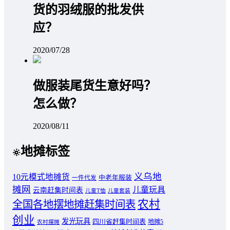
货的羽绒服的批发供
应？
2020/07/28
做服装尾货生意好吗？
怎么做？
2020/08/11
地摊标签
义乌地
10元模式地摊货
中老年服装
一件代发
摊网
儿童玩具
云南赶集时间表
儿童T恤
儿童套装
农村
全国各地摆地摊赶集时间表
创业
发光玩具
四川省赶集时间表
地摊5
农村摆摊