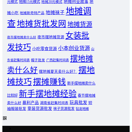
地摊创业故事
元模式
地摊15元模式
地
地摊20元模式
地摊调
地摊袜子
摊小吃
地摊新奇特产品
查
地摊货批发网
地摊货源
女装批
夜市摆地摊货源
夜市摆地摊卖什么好
发技巧
小本创业货源
小吃零食货源
山
摆地摊
东省赶集时间表
帽子批发
广西赶集时间表
摆地
卖什么好
摆地摊夏天卖什么好？
摊技巧
摆摊赚钱
新手摆地摊卖什么
新手摆地摊经验
比较好
春节摆地摊
玩具批发
暴利产品
卖什么好
短
湖南省赶集时间表
童装货源批发
袖服装批发
袜子货源批发
钻龙地摊