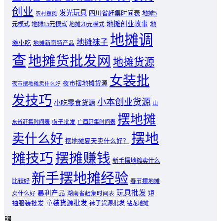
创业
发光玩具
四川省赶集时间表
地摊5
农村摆摊
地摊创业故事
元模式
地摊15元模式
地
地摊20元模式
地摊调
地摊袜子
摊小吃
地摊新奇特产品
查
地摊货批发网
地摊货源
女装批
夜市摆地摊货源
夜市摆地摊卖什么好
发技巧
小本创业货源
小吃零食货源
山
摆地摊
东省赶集时间表
帽子批发
广西赶集时间表
摆地
卖什么好
摆地摊夏天卖什么好？
摊技巧
摆摊赚钱
新手摆地摊卖什么
新手摆地摊经验
比较好
春节摆地摊
玩具批发
暴利产品
卖什么好
短
湖南省赶集时间表
童装货源批发
袖服装批发
袜子货源批发
钻龙地摊