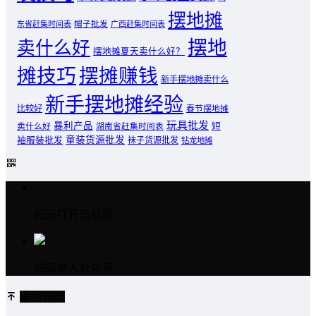
摆地摊
东省赶集时间表
帽子批发
广西赶集时间表
摆地
卖什么好
摆地摊夏天卖什么好？
摊技巧
摆摊赚钱
新手摆地摊卖什么
新手摆地摊经验
比较好
春节摆地摊
玩具批发
暴利产品
卖什么好
短
湖南省赶集时间表
童装货源批发
袖服装批发
袜子货源批发
钻龙地摊
扫码打开当前页
扫码进入公众号
返回顶部