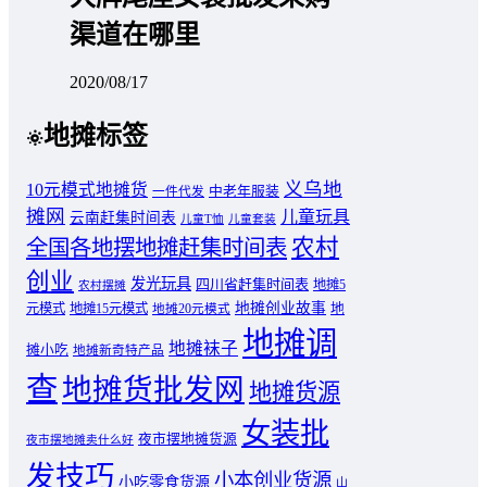
渠道在哪里
2020/08/17
地摊标签
义乌地
10元模式地摊货
中老年服装
一件代发
摊网
儿童玩具
云南赶集时间表
儿童T恤
儿童套装
农村
全国各地摆地摊赶集时间表
创业
发光玩具
四川省赶集时间表
地摊5
农村摆摊
地摊创业故事
元模式
地摊15元模式
地
地摊20元模式
地摊调
地摊袜子
摊小吃
地摊新奇特产品
查
地摊货批发网
地摊货源
女装批
夜市摆地摊货源
夜市摆地摊卖什么好
发技巧
小本创业货源
小吃零食货源
山