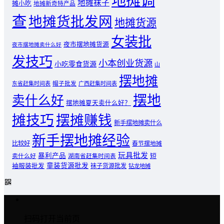
地摊调
地摊袜子
摊小吃
地摊新奇特产品
查
地摊货批发网
地摊货源
女装批
夜市摆地摊货源
夜市摆地摊卖什么好
发技巧
小本创业货源
小吃零食货源
山
摆地摊
东省赶集时间表
帽子批发
广西赶集时间表
摆地
卖什么好
摆地摊夏天卖什么好？
摊技巧
摆摊赚钱
新手摆地摊卖什么
新手摆地摊经验
比较好
春节摆地摊
玩具批发
暴利产品
卖什么好
短
湖南省赶集时间表
童装货源批发
袖服装批发
袜子货源批发
钻龙地摊
扫码打开当前页