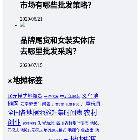
市场有哪些批发策略？
2020/06/21
品牌尾货和女装实体店
去哪里批发采购？
2020/07/15
地摊标签
义乌地
10元模式地摊货
中老年服装
一件代发
摊网
儿童玩具
云南赶集时间表
儿童T恤
儿童套装
农村
全国各地摆地摊赶集时间表
创业
发光玩具
四川省赶集时间表
地摊5
农村摆摊
地摊创业故事
元模式
地摊15元模式
地
地摊20元模式