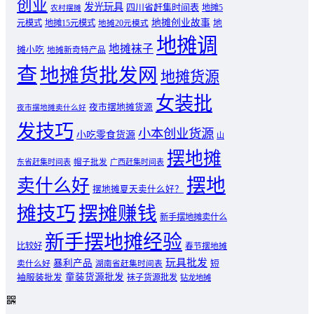
创业
发光玩具
四川省赶集时间表
地摊5
农村摆摊
地摊创业故事
元模式
地摊15元模式
地
地摊20元模式
地摊调
地摊袜子
摊小吃
地摊新奇特产品
查
地摊货批发网
地摊货源
女装批
夜市摆地摊货源
夜市摆地摊卖什么好
发技巧
小本创业货源
小吃零食货源
山
摆地摊
东省赶集时间表
帽子批发
广西赶集时间表
摆地
卖什么好
摆地摊夏天卖什么好？
摊技巧
摆摊赚钱
新手摆地摊卖什么
新手摆地摊经验
比较好
春节摆地摊
玩具批发
暴利产品
卖什么好
短
湖南省赶集时间表
童装货源批发
袖服装批发
袜子货源批发
钻龙地摊