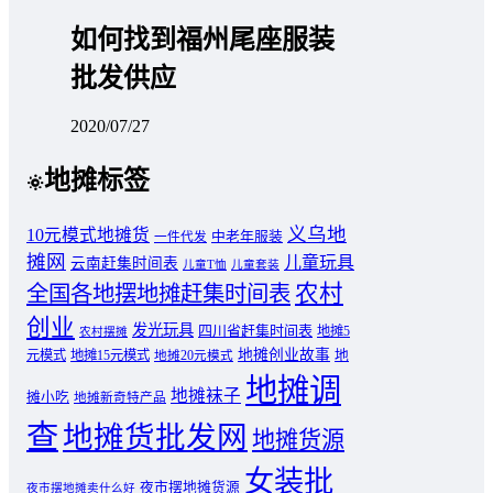
如何找到福州尾座服装
批发供应
2020/07/27
地摊标签
义乌地
10元模式地摊货
中老年服装
一件代发
摊网
儿童玩具
云南赶集时间表
儿童T恤
儿童套装
农村
全国各地摆地摊赶集时间表
创业
发光玩具
四川省赶集时间表
地摊5
农村摆摊
地摊创业故事
元模式
地摊15元模式
地
地摊20元模式
地摊调
地摊袜子
摊小吃
地摊新奇特产品
查
地摊货批发网
地摊货源
女装批
夜市摆地摊货源
夜市摆地摊卖什么好