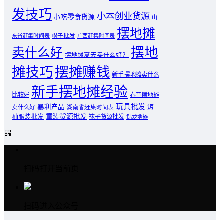
发技巧
小本创业货源
小吃零食货源
山
摆地摊
东省赶集时间表
帽子批发
广西赶集时间表
摆地
卖什么好
摆地摊夏天卖什么好？
摊技巧
摆摊赚钱
新手摆地摊卖什么
新手摆地摊经验
比较好
春节摆地摊
玩具批发
暴利产品
卖什么好
短
湖南省赶集时间表
童装货源批发
袖服装批发
袜子货源批发
钻龙地摊
扫码打开当前页
扫码进入公众号