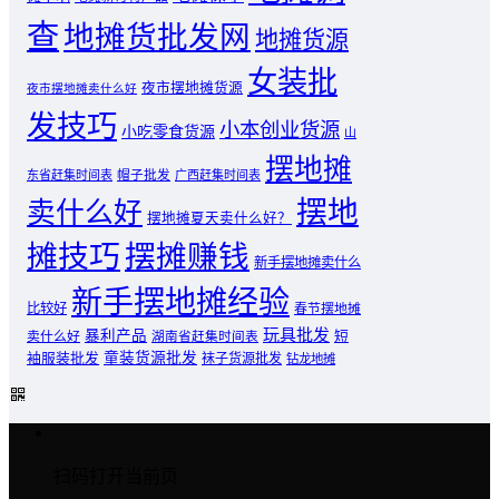
查
地摊货批发网
地摊货源
女装批
夜市摆地摊货源
夜市摆地摊卖什么好
发技巧
小本创业货源
小吃零食货源
山
摆地摊
东省赶集时间表
帽子批发
广西赶集时间表
摆地
卖什么好
摆地摊夏天卖什么好？
摊技巧
摆摊赚钱
新手摆地摊卖什么
新手摆地摊经验
比较好
春节摆地摊
玩具批发
暴利产品
卖什么好
短
湖南省赶集时间表
童装货源批发
袖服装批发
袜子货源批发
钻龙地摊
扫码打开当前页