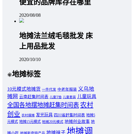
便宜的品牌库存在哪里
2020/08/08
地摊法兰绒毛毯批发 床
上用品批发
2020/10/10
地摊标签
义乌地
10元模式地摊货
中老年服装
一件代发
摊网
儿童玩具
云南赶集时间表
儿童T恤
儿童套装
农村
全国各地摆地摊赶集时间表
创业
发光玩具
四川省赶集时间表
地摊5
农村摆摊
地摊创业故事
元模式
地摊15元模式
地
地摊20元模式
地摊调
地摊袜子
摊小吃
地摊新奇特产品