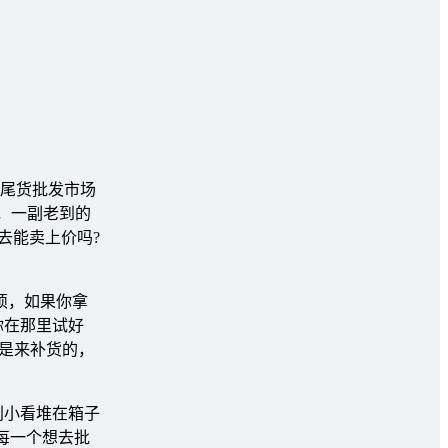
尾货批发市场
亮，一副老到的
去能卖上价吗?
烦，如果你拿
你在那里试好
是来补货的，
别小看堆在箱子
每一个想去批