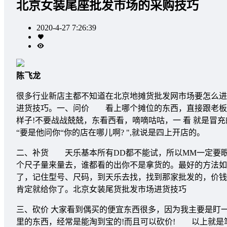
北京女装尾座批发市场的采购技巧
2020-4-27 7:26:39
陈飞龙
很多行业新店主都不知道在北京地摊货批发网市场要怎么进
进货技巧。一、问价 看上哪个摊位的东西，直接跟老板说:这
样子!不要战战兢兢，东看西看，嘀嘀咕咕，一 看 就是冒充
“要是他问你“你的店在哪儿啊? ",就说是四上开店的。
二、补货 天乐基本所有DD都不能试，所以MM一定要眼
个尺子量来量去，谁都看的出你不是拿货的。最好的方法如
了，记住型号、尺码，到天乐去找，找到那家批发的，价钱
肯定就给你了。北京女装尾货批发市场进货技巧
三、砍价 大家看到偶买的便宜东西很多，因为我主要是盯
里的东西，经常是能淘到宝的!而且可以砍价! 以上就是