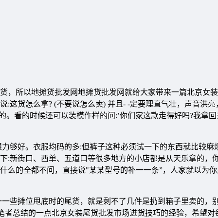
货，所以地摊货批发网地摊货批发网就给大家带来一篇北京女装
货怎么拿? (不要说怎么卖) 并且- -定要理直气壮，声音洪
的。看的时候还可以装模作样的问:’你们家这款走得好吗?我拿回
力够好。衣服均码的多:但裤子这种必须试一下的东西就比较麻
下:新街口、西单、五道口等很多地方的小店都是从天乐拿的，
什么的全都不问，直接说"某某型号的补一一条”，人家就以为你
一一些摊位甩底时的尾货，就是剩不了几件是扔到箱子里卖的，
笔者总结的一点北京女装尾货批发市场进货技巧的经验，希望对