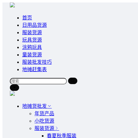
首页
日用品货源
服装货源
玩具货源
涂鸦玩具
童装货源
服装批发技巧
地摊赶集表
地摊货批发
年货产品
小吃货源
服装货源
春夏秋季服装