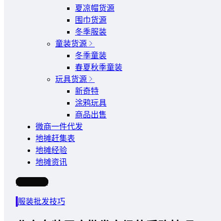
夏凉帽货源
围巾货源
冬季服装
童装货源
冬季童装
春夏秋季童装
玩具货源
新奇特
涂鸦玩具
商品出售
微商一件代发
地摊赶集表
地摊经验
地摊资讯
写文章
服装批发技巧