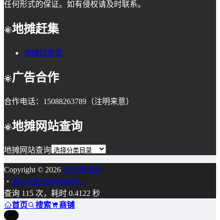
任何形式的保证。如有侵权请及时联系。
地摊赶集
地摊赶集表
广告合作
合作电话：15088263789（注明来意）
地摊网站查询
地摊网站查询
Copyright © 2026
义乌地摊网
・
浙ICP备18039566号-1
查询 115 次，耗时 0.4122 秒
首页
搜索
商铺