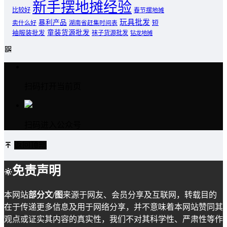
新手摆地摊经验
比较好
春节摆地摊
玩具批发
暴利产品
卖什么好
短
湖南省赶集时间表
童装货源批发
袖服装批发
袜子货源批发
钻龙地摊
扫码打开当前页
扫码进入公众号
返回顶部
免责声明
本网站
部分文/图
来源于网友、会员分享及互联网，转载目的
在于传递更多信息及用于网络分享，并不意味着本网站赞同其
观点或证实其内容的真实性，我们不对其科学性、严肃性等作