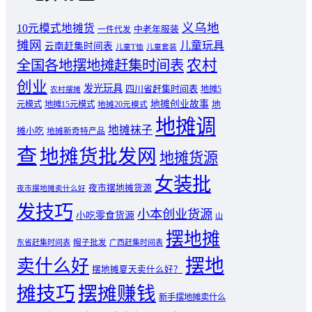
义乌地
10元模式地摊货
中老年服装
一件代发
摊网
儿童玩具
云南赶集时间表
儿童T恤
儿童套装
农村
全国各地摆地摊赶集时间表
创业
发光玩具
四川省赶集时间表
地摊5
农村摆摊
地摊创业故事
元模式
地摊15元模式
地
地摊20元模式
地摊调
地摊袜子
摊小吃
地摊新奇特产品
查
地摊货批发网
地摊货源
女装批
夜市摆地摊货源
夜市摆地摊卖什么好
发技巧
小本创业货源
小吃零食货源
山
摆地摊
东省赶集时间表
帽子批发
广西赶集时间表
摆地
卖什么好
摆地摊夏天卖什么好？
摊技巧
摆摊赚钱
新手摆地摊卖什么