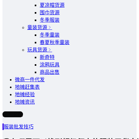
夏凉帽货源
围巾货源
冬季服装
童装货源
冬季童装
春夏秋季童装
玩具货源
新奇特
涂鸦玩具
商品出售
微商一件代发
地摊赶集表
地摊经验
地摊资讯
写文章
服装批发技巧