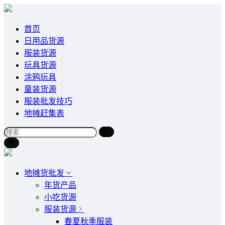
首页
日用品货源
服装货源
玩具货源
涂鸦玩具
童装货源
服装批发技巧
地摊赶集表
地摊货批发
年货产品
小吃货源
服装货源
春夏秋季服装