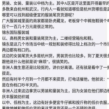
男装、女装、童装以中档为主。其中A区是开这里面开得最早
多数来自杭州和武汉，行内人一看就知道哪些是杭州货哪些是
哪里可以找到超级便宜的服装尾货货源呢？
广大服装城里面的商家都是卧虎藏龙，老板穿个中裤拖鞋骑个
压个一百几十万元是很正常的。
锦东国际服装城
以、高档男女装和童装尾货为主，二楼经营箱包和鞋。
锦东是这几个市场当中统一规划和装修得比较上档次的一个市
两边都有档口的。
这边的女装尾货大多是杭州货，男装货也比较多，到了夏天很多
跟他说什么他就是说“麻烦”，很搞笑的。
非洲人做生意还是比较抠的，讲价好离谱。还有就是看中了一
提走。
然后有时半个月到一个月都不来提货，打电话催他，他就说：“
是在你档口吵半天的。
非洲人过来这边拿货以男装和童装为主，因为女装在他们那边根
庆丰服装纺织城
以中、低档为主，这边有好多便宜牛仔裤和按斤称的低价衣服
果做地摊和做低价货的来这里进货还是一个不错的选择。