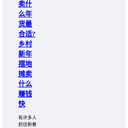
卖什
么年
货最
合适?
乡村
新年
摆地
摊卖
什么
赚钱
快
有许多人
抓住新春