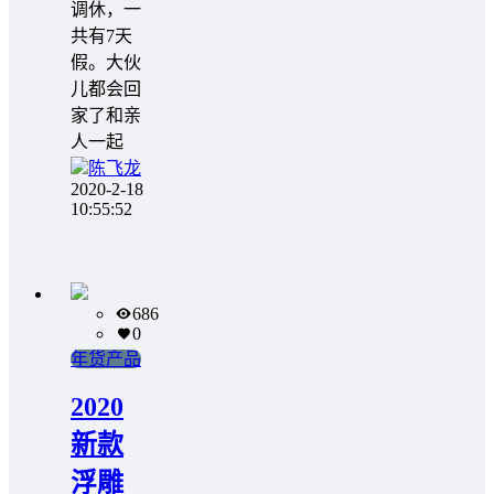
调休，一
共有7天
假。大伙
儿都会回
家了和亲
人一起
陈飞龙
2020-2-18
10:55:52
686
0
年货产品
2020
新款
浮雕