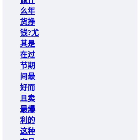
做什
么年
货挣
钱?尤
其是
在过
节期
间最
好而
且卖
最爆
利的
这种