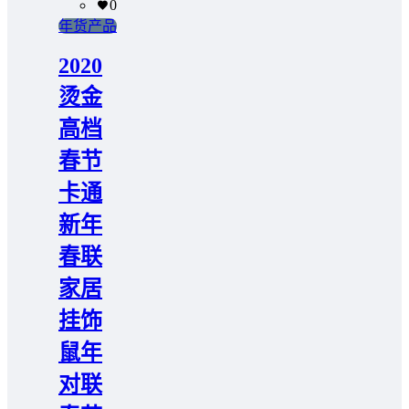
0
年货产品
2020
烫金
高档
春节
卡通
新年
春联
家居
挂饰
鼠年
对联