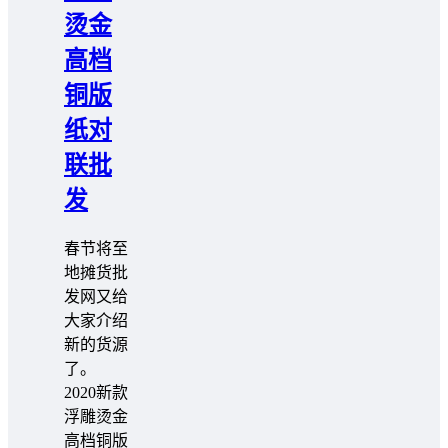
烫金
高档
铜版
纸对
联批
发
春节将至
地摊货批
发网又给
大家介绍
新的货源
了。
2020新款
浮雕烫金
高档铜版