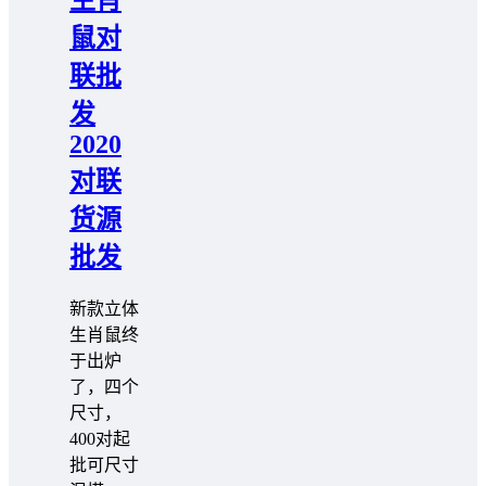
鼠对
联批
发
2020
对联
货源
批发
新款立体
生肖鼠终
于出炉
了，四个
尺寸，
400对起
批可尺寸