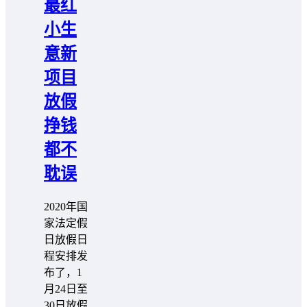
最红
小生
意新
项目
放假
挣钱
都不
耽误
2020年国
家法定假
日放假日
程安排发
布了，1
月24日至
30日放假