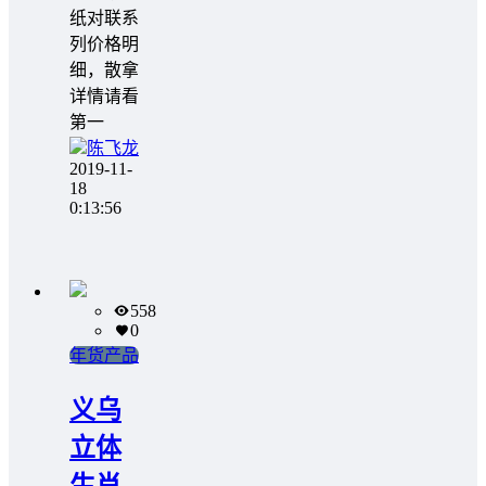
纸对联系
列价格明
细，散拿
详情请看
第一
陈飞龙
2019-11-
18
0:13:56
558
0
年货产品
义乌
立体
生肖