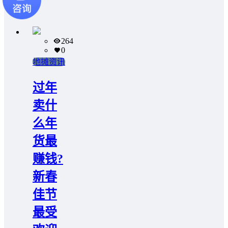
264
0
地摊资讯
过年
卖什
么年
货最
赚钱?
新春
佳节
最受