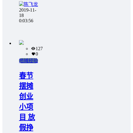
陈飞龙
2019-11-
18
0:03:56
127
0
地摊经验
春节
摆摊
创业
小项
目 放
假挣