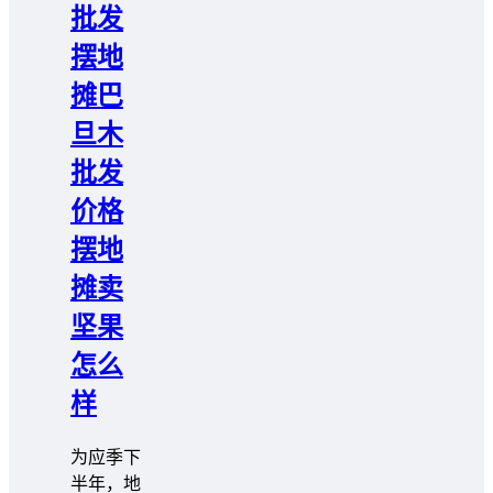
批发
摆地
摊巴
旦木
批发
价格
摆地
摊卖
坚果
怎么
样
为应季下
半年，地