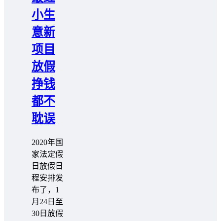
小生
意新
项目
放假
挣钱
都不
耽误
2020年国
家法定假
日放假日
程安排发
布了，1
月24日至
30日放假