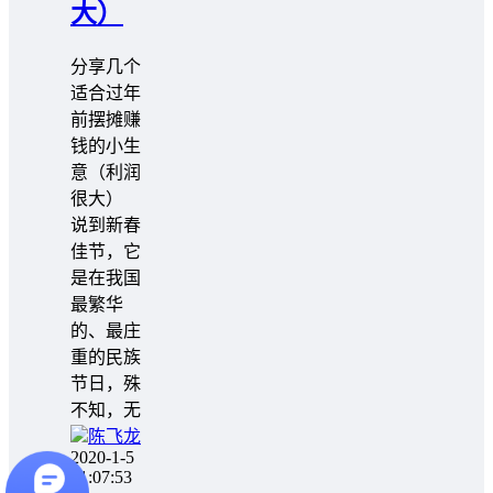
大）
分享几个
适合过年
前摆摊赚
钱的小生
意（利润
很大）
说到新春
佳节，它
是在我国
最繁华
的、最庄
重的民族
节日，殊
不知，无
陈飞龙
2020-1-5
21:07:53