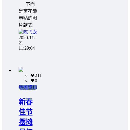
下面
是窗花静
电贴的图
片款式
陈飞龙
2020-11-
21
11:29:04
211
0
地摊资讯
新春
佳节
摆摊