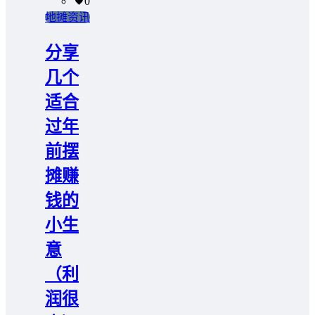
0
地摊资讯
分享
几个
适合
过年
前摆
摊赚
钱的
小生
意
（利
润很