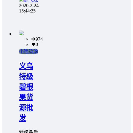
2020-2-24
15:44:25
974
0
小吃货源
义乌
特级
碧根
果货
源批
发
特级品质