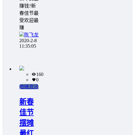
赚钱?新
春佳节最
受欢迎最
赚
陈飞龙
2020-2-8
11:35:05
160
0
地摊资讯
新春
佳节
摆摊
最红