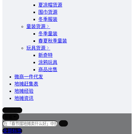
夏凉帽货源
围巾货源
冬季服装
童装货源
冬季童装
春夏秋季童装
玩具货源
新奇特
涂鸦玩具
商品出售
微商一件代发
地摊赶集表
地摊经验
地摊资讯
写文章
智能
全部标签