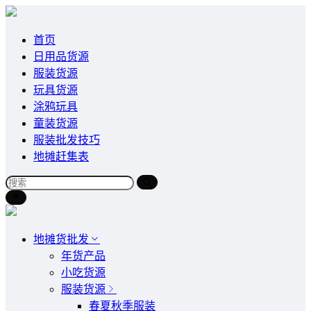
首页
日用品货源
服装货源
玩具货源
涂鸦玩具
童装货源
服装批发技巧
地摊赶集表
地摊货批发
年货产品
小吃货源
服装货源
春夏秋季服装