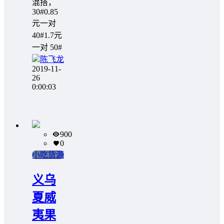
混搭，
30#0.85
元一对
40#1.7元
一对 50#
陈飞龙
2019-11-
26
0:00:03
900
0
小吃货源
义乌
夏威
夷果