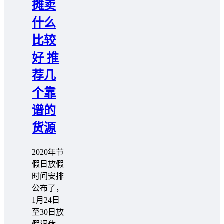
摊卖
什么
比较
好 推
荐几
个靠
谱的
货源
2020年节
假日放假
时间安排
公布了，
1月24日
至30日放