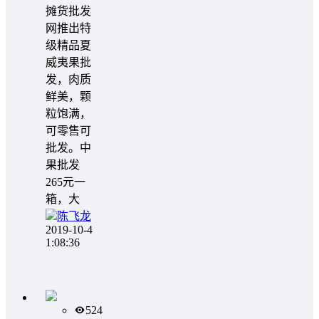
摊货批发
网推出特
级精品夏
威夷果批
发，肉质
鲜美，颗
粒饱满，
可零售可
批发。中
果批发
265元一
箱，大
陈飞龙
2019-10-4
1:08:36
524