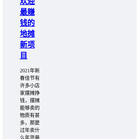
欢迎
最赚
钱的
地摊
新项
目
2021年新
春佳节有
许多小店
家摆摊挣
钱，摆摊
能够卖的
物质有甚
多，那麼
过年卖什
么年货最