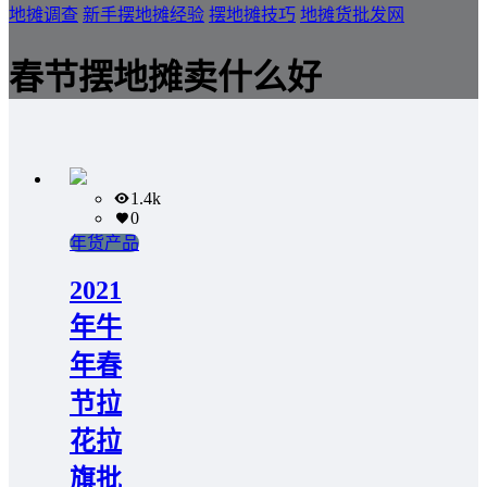
地摊调查
新手摆地摊经验
摆地摊技巧
地摊货批发网
春节摆地摊卖什么好
1.4k
0
年货产品
2021
年牛
年春
节拉
花拉
旗批