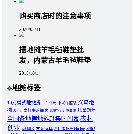
购买商店时的注意事项
2020/03/31
摆地摊羊毛毡鞋垫批
发，内蒙古羊毛毡鞋垫
2018/10/14
地摊标签
义乌地
10元模式地摊货
中老年服装
一件代发
摊网
儿童玩具
云南赶集时间表
儿童T恤
儿童套装
农村
全国各地摆地摊赶集时间表
创业
发光玩具
四川省赶集时间表
地摊5
农村摆摊