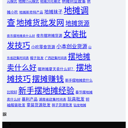
地摊创业故事
元模式
地摊15元模式
地
地摊20元模式
地摊调
地摊袜子
摊小吃
地摊新奇特产品
查
地摊货批发网
地摊货源
女装批
夜市摆地摊货源
夜市摆地摊卖什么好
发技巧
小本创业货源
小吃零食货源
山
摆地摊
东省赶集时间表
帽子批发
广西赶集时间表
摆地
卖什么好
摆地摊夏天卖什么好？
摊技巧
摆摊赚钱
新手摆地摊卖什么
新手摆地摊经验
比较好
春节摆地摊
玩具批发
暴利产品
卖什么好
短
湖南省赶集时间表
童装货源批发
袖服装批发
袜子货源批发
钻龙地摊