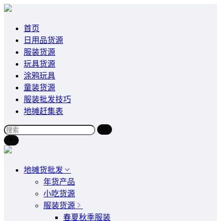
首页
日用品货源
服装货源
玩具货源
涂鸦玩具
童装货源
服装批发技巧
地摊赶集表
地摊货批发
年货产品
小吃货源
服装货源
春夏秋季服装