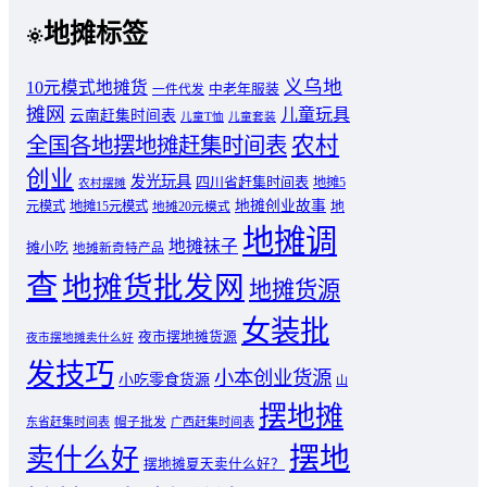
地摊标签
义乌地
10元模式地摊货
中老年服装
一件代发
摊网
儿童玩具
云南赶集时间表
儿童T恤
儿童套装
农村
全国各地摆地摊赶集时间表
创业
发光玩具
四川省赶集时间表
地摊5
农村摆摊
地摊创业故事
元模式
地摊15元模式
地
地摊20元模式
地摊调
地摊袜子
摊小吃
地摊新奇特产品
查
地摊货批发网
地摊货源
女装批
夜市摆地摊货源
夜市摆地摊卖什么好
发技巧
小本创业货源
小吃零食货源
山
摆地摊
东省赶集时间表
帽子批发
广西赶集时间表
摆地
卖什么好
摆地摊夏天卖什么好？