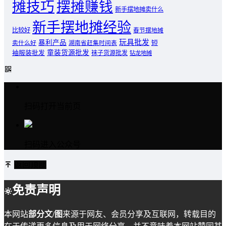
摊技巧
摆摊赚钱
新手摆地摊卖什么
新手摆地摊经验
比较好
春节摆地摊
玩具批发
暴利产品
卖什么好
短
湖南省赶集时间表
童装货源批发
袖服装批发
袜子货源批发
钻龙地摊
扫码打开当前页
扫码进入公众号
返回顶部
免责声明
本网站
部分文/图
来源于网友、会员分享及互联网，转载目的