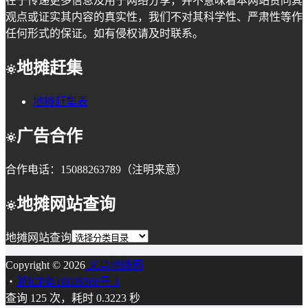
在于传递更多信息及用于网络分享，并不意味着本网站赞同其
观点或证实其内容的真实性，我们不对其科学性、严肃性等作
任何形式的保证。如有侵权请及时联系。
地摊赶集
地摊赶集表
广告合作
合作电话：15088263789（注明来意）
地摊网站查询
地摊网站查询
Copyright © 2026
义乌地摊网
・
浙ICP备18039566号-1
查询 125 次，耗时 0.3223 秒