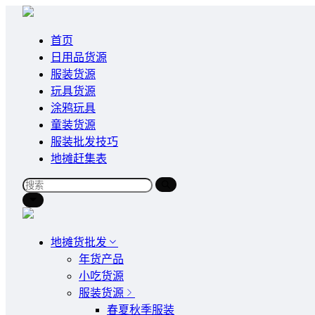
首页
日用品货源
服装货源
玩具货源
涂鸦玩具
童装货源
服装批发技巧
地摊赶集表
地摊货批发
年货产品
小吃货源
服装货源
春夏秋季服装