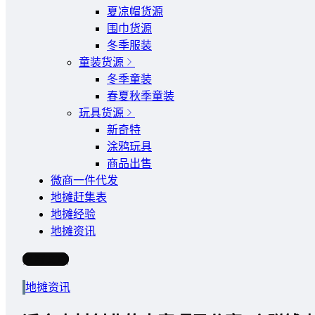
夏凉帽货源
围巾货源
冬季服装
童装货源
冬季童装
春夏秋季童装
玩具货源
新奇特
涂鸦玩具
商品出售
微商一件代发
地摊赶集表
地摊经验
地摊资讯
写文章
地摊资讯