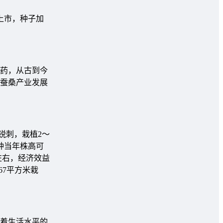
上市，种子加
药，从古到今
蚕桑产业发展
锐刺，栽植2～
种当年株高可
斤左右，经济效益
67平方米栽
着生活水平的