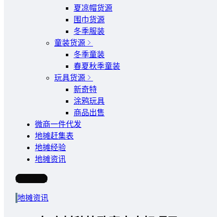
夏凉帽货源
围巾货源
冬季服装
童装货源
冬季童装
春夏秋季童装
玩具货源
新奇特
涂鸦玩具
商品出售
微商一件代发
地摊赶集表
地摊经验
地摊资讯
写文章
地摊资讯