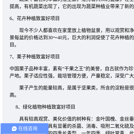
提高，有机蔬菜出现了，它的出现为蔬菜种植业带来了新的
6、花卉种植致富好项目
现今不少人都喜欢在家里放上植物盆景，用以观赏和净化
景每盆的价格达到30～40元，巨大的利润促使了花卉种
目。
7、栗子种植致富好项目
中国栗子品种丰富，素有“干果之王”的美誉，自古就作为
产地。栗子适应性强，栽培管理方便，产量稳定，深受广大
栗子产生的能量较高，是属于坚果类，所含的淀粉是很高
高。
8、绿化植物种植致富好项目
具有较高观赏、美化价值的树种有：金叶国槐、金丝垂柳
是净化、绿化型，具有显著的杀菌、消毒、吸附二氧化硫及
在线咨询
些在城市里做绿化的四季长青型，一年四季、绿叶常青，此