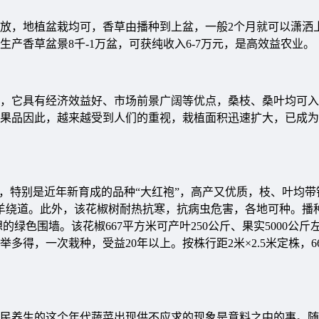
，地植盆栽均可，香草由播种到上盆，一般2个月就可以潇洒
产香草盆景8千-1万盆，可获纯收入6-7万元，是高效益农业。
它具有经济效益好、市场前景广阔等优点，桑枝、桑叶均可入
果品因此，越来越受到人们的重视，栽植面积迅速扩大，已成为
特别是近年新育成的品种“大红袍”，高产又优质，枝、叶均带
羊绕道。此外，该花椒树耐热抗寒，抗病虫危害，各地可种。播
的绿色围墙。该花椒667平方米可产叶250公斤、果实5000公
得，一次栽种，受益20年以上。按株行距2米×2.5米定株，6
养生的这个年代蔬菜出现供不应求的现象是意料之中的事。随