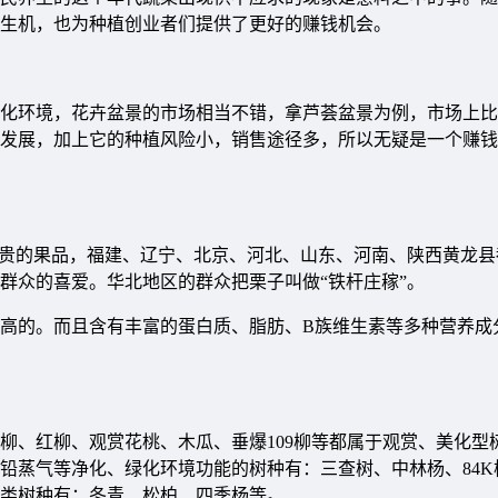
生机，也为种植创业者们提供了更好的赚钱机会。
环境，花卉盆景的市场相当不错，拿芦荟盆景为例，市场上比
植的发展，加上它的种植风险小，销售途径多，所以无疑是一个赚
珍贵的果品，福建、辽宁、北京、河北、山东、河南、陕西黄龙县
群众的喜爱。华北地区的群众把栗子叫做“铁杆庄稼”。
的。而且含有丰富的蛋白质、脂肪、B族维生素等多种营养成
、红柳、观赏花桃、木瓜、垂爆109柳等都属于观赏、美化型
铅蒸气等净化、绿化环境功能的树种有：三查树、中林杨、84K
类树种有：冬青、松柏、四季杨等。