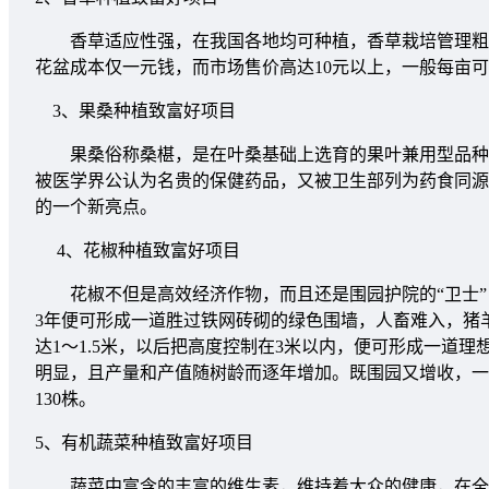
香草适应性强，在我国各地均可种植，香草栽培管理粗放
花盆成本仅一元钱，而市场售价高达10元以上，一般每亩可生
3、果桑种植致富好项目
果桑俗称桑椹，是在叶桑基础上选育的果叶兼用型品种，
被医学界公认为名贵的保健药品，又被卫生部列为药食同源
的一个新亮点。
4、花椒种植致富好项目
花椒不但是高效经济作物，而且还是围园护院的“卫士”，
3年便可形成一道胜过铁网砖砌的绿色围墙，人畜难入，猪
达1～1.5米，以后把高度控制在3米以内，便可形成一道理想
明显，且产量和产值随树龄而逐年增加。既围园又增收，一举多
130株。
5、有机蔬菜种植致富好项目
蔬菜中富含的丰富的维生素，维持着大众的健康，在全民