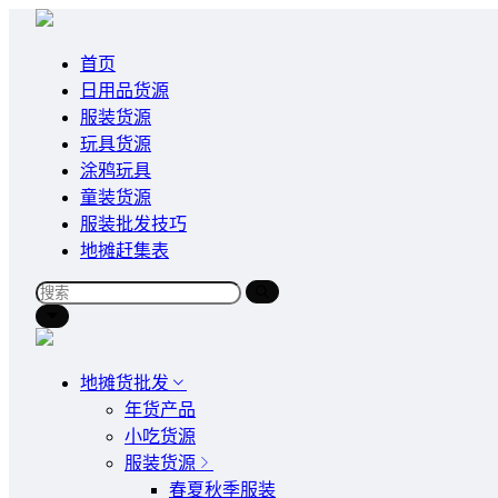
首页
日用品货源
服装货源
玩具货源
涂鸦玩具
童装货源
服装批发技巧
地摊赶集表
地摊货批发
年货产品
小吃货源
服装货源
春夏秋季服装