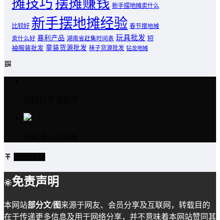
摊技巧
摆摊赚钱
新手摆地摊卖什么
新手摆地摊经验
比较好
春节摆地摊
玩具批发
暴利产品
卖什么好
短
湖南省赶集时间表
童装货源批发
袖服装批发
袜子货源批发
钻龙地摊
扫码打开当前页
扫码进入公众号
返回顶部
免责声明
本网站
部分文/图
来源于网友、会员分享及互联网，转载目的
在于传递更多信息及用于网络分享，并不意味着本网站赞同其