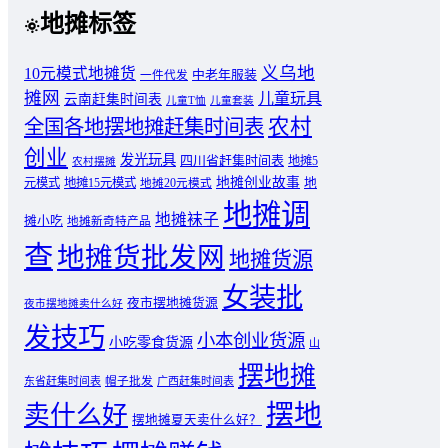
地摊标签
义乌地
10元模式地摊货
中老年服装
一件代发
摊网
儿童玩具
云南赶集时间表
儿童T恤
儿童套装
农村
全国各地摆地摊赶集时间表
创业
发光玩具
四川省赶集时间表
地摊5
农村摆摊
地摊创业故事
元模式
地摊15元模式
地
地摊20元模式
地摊调
地摊袜子
摊小吃
地摊新奇特产品
查
地摊货批发网
地摊货源
女装批
夜市摆地摊货源
夜市摆地摊卖什么好
发技巧
小本创业货源
小吃零食货源
山
摆地摊
东省赶集时间表
帽子批发
广西赶集时间表
摆地
卖什么好
摆地摊夏天卖什么好？