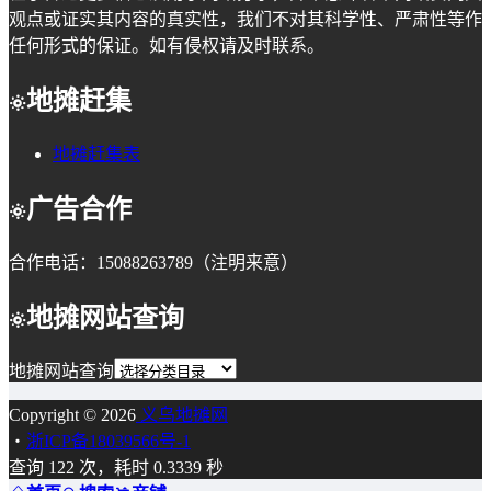
观点或证实其内容的真实性，我们不对其科学性、严肃性等作
任何形式的保证。如有侵权请及时联系。
地摊赶集
地摊赶集表
广告合作
合作电话：15088263789（注明来意）
地摊网站查询
地摊网站查询
Copyright © 2026
义乌地摊网
・
浙ICP备18039566号-1
查询 122 次，耗时 0.3339 秒