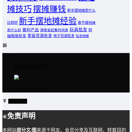
摊技巧
摆摊赚钱
新手摆地摊卖什么
新手摆地摊经验
比较好
春节摆地摊
玩具批发
暴利产品
卖什么好
短
湖南省赶集时间表
童装货源批发
袖服装批发
袜子货源批发
钻龙地摊
扫码打开当前页
扫码进入公众号
返回顶部
免责声明
本网站
部分文/图
来源于网友、会员分享及互联网，转载目的