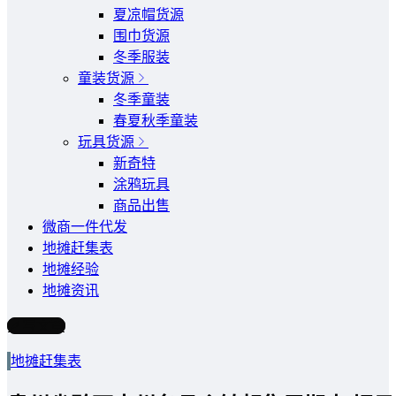
夏凉帽货源
围巾货源
冬季服装
童装货源
冬季童装
春夏秋季童装
玩具货源
新奇特
涂鸦玩具
商品出售
微商一件代发
地摊赶集表
地摊经验
地摊资讯
写文章
地摊赶集表