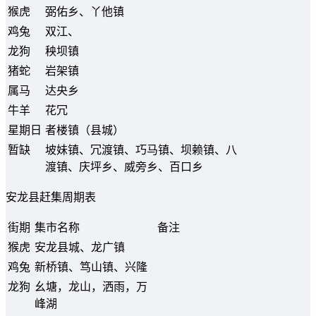
猴虎
弼佑乡、丫他镇
鸡兔
双江、
龙狗
秧坝镇
猪蛇
岩架镇
属马
达央乡
牛羊
花冗
星期日
者楼镇（县城）
暂缺
坡妹镇、冗渡镇、巧马镇、坝赖镇、八
渡镇、庆坪乡、威旁乡、百口乡
安龙县赶集周期表
街期
集市名称
备注
猴虎
安龙县城、龙广镇
鸡兔
新桥镇、笃山镇、兴隆
龙狗
幺塘，龙山，洒雨，万
峰湖