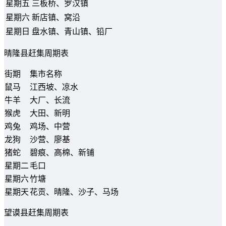
星期五
三板桥、罗汉镇
星期六
新店镇、窝沿
星期日
盘水镇、青山镇、铅厂
晴隆县赶集周期表
街期
集市名称
鼠马
江西坡、凉水
牛羊
大厂、长流
猴虎
大田、新明
鸡兔
鸡场、中营
龙狗
沙营、廖基
猪蛇
碧痕、高棉、新铺
星期二
毛口
星期六
竹塘
星期天
花贡、晴隆、沙子、马场
望谟县赶集周期表