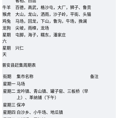
者相、白层
牛羊
百德，高武，格沙屯，大厂，狮子、鲁贡
猴虎
大山，龙山，洒雨，沙子岭，平街、头猫
鸡兔
马场，回龙，下山，鲁沟，牛场，挽澜
龙狗
尖坡，雨樟，龙场
星期
屯脚，海子，糯东，潘家庄
六
星期
兴仁
天
普安县赶集周期表
街期
集市名称
备注
星期一
马场
星期二
龙吟镇、青山镇、罐子窑、三板桥（早
上）、革纳铺（下午）
星期三
保冲
星期四
白沙乡、小牛场、地瓜镇