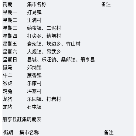
街期
集市名称
备注
星期一
打易镇
星期二
里满村
星期三
纳夜镇、二泥村
星期四
打尖乡、纳坝村
星期五
岩架镇、坎边乡、竹山村
星期六
大观镇、昂武乡
星期日
县城、乐旺镇、桑郎镇、册亨县
鼠马
郊纳镇
牛羊
蔗香镇
猴虎
乐康村
鸡兔
坪寨村
龙狗
乐园镇、打岩村
蛇猪
石屯镇
册亨县赶集周期表
街期
集市名称
备注