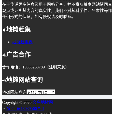
在于传递更多信息及用于网络分享，并不意味着本网站赞同其
观点或证实其内容的真实性，我们不对其科学性、严肃性等作
任何形式的保证。如有侵权请及时联系。
地摊赶集
地摊赶集表
广告合作
合作电话：15088263789（注明来意）
地摊网站查询
地摊网站查询
Copyright © 2026
义乌地摊网
・
浙ICP备18039566号-1