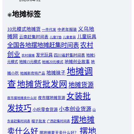
地摊标签
义乌地
10元模式地摊货
中老年服装
一件代发
摊网
儿童玩具
云南赶集时间表
儿童T恤
儿童套装
农村
全国各地摆地摊赶集时间表
创业
发光玩具
四川省赶集时间表
地摊5
农村摆摊
地摊创业故事
元模式
地摊15元模式
地
地摊20元模式
地摊调
地摊袜子
摊小吃
地摊新奇特产品
查
地摊货批发网
地摊货源
女装批
夜市摆地摊货源
夜市摆地摊卖什么好
发技巧
小本创业货源
小吃零食货源
山
摆地摊
东省赶集时间表
帽子批发
广西赶集时间表
摆地
卖什么好
摆地摊夏天卖什么好？