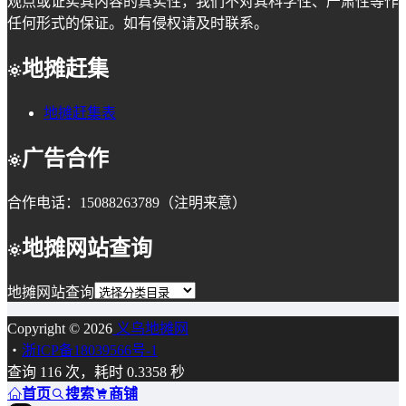
观点或证实其内容的真实性，我们不对其科学性、严肃性等作
任何形式的保证。如有侵权请及时联系。
地摊赶集
地摊赶集表
广告合作
合作电话：15088263789（注明来意）
地摊网站查询
地摊网站查询
Copyright © 2026
义乌地摊网
・
浙ICP备18039566号-1
查询 116 次，耗时 0.3358 秒
首页
搜索
商铺