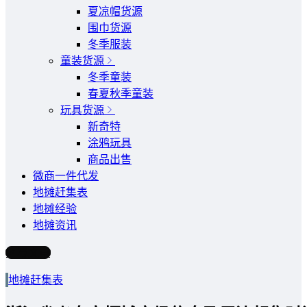
夏凉帽货源
围巾货源
冬季服装
童装货源
冬季童装
春夏秋季童装
玩具货源
新奇特
涂鸦玩具
商品出售
微商一件代发
地摊赶集表
地摊经验
地摊资讯
写文章
地摊赶集表