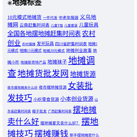
地摊标签
义乌地
10元模式地摊货
中老年服装
一件代发
摊网
儿童玩具
云南赶集时间表
儿童T恤
儿童套装
农村
全国各地摆地摊赶集时间表
创业
发光玩具
四川省赶集时间表
地摊5
农村摆摊
地摊创业故事
元模式
地摊15元模式
地
地摊20元模式
地摊调
地摊袜子
摊小吃
地摊新奇特产品
查
地摊货批发网
地摊货源
女装批
夜市摆地摊货源
夜市摆地摊卖什么好
发技巧
小本创业货源
小吃零食货源
山
摆地摊
东省赶集时间表
帽子批发
广西赶集时间表
摆地
卖什么好
摆地摊夏天卖什么好？
摊技巧
摆摊赚钱
新手摆地摊卖什么