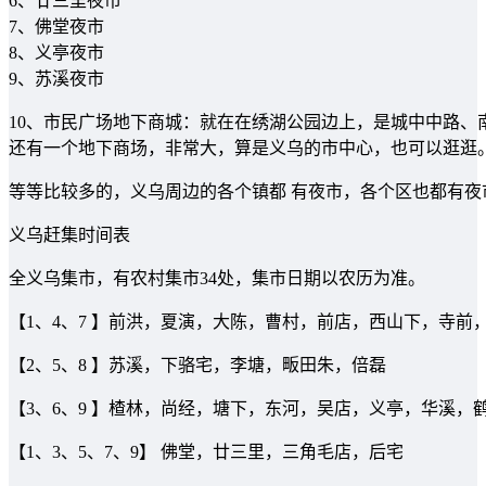
6、廿三里夜市
7、佛堂夜市
8、义亭夜市
9、苏溪夜市
10、市民广场地下商城：就在在绣湖公园边上，是城中中路
还有一个地下商场，非常大，算是义乌的市中心，也可以逛逛
等等比较多的，义乌周边的各个镇都 有夜市，各个区也都有夜
义乌赶集时间表
全义乌集市，有农村集市34处，集市日期以农历为准。
【1、4、7 】前洪，夏演，大陈，曹村，前店，西山下，寺前
【2、5、8 】苏溪，下骆宅，李塘，畈田朱，倍磊
【3、6、9 】楂林，尚经，塘下，东河，吴店，义亭，华溪，
【1、3、5、7、9】 佛堂，廿三里，三角毛店，后宅