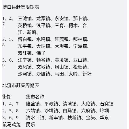
博白县赶集周期表
1、4、
三滩镇、龙潭镇、永安镇、那卜镇、
7
英桥镇、浪平镇、三育、柯木、合
江、新塘、
2、5、
博白镇、水鸣镇、旺茂镇、那林镇、
8
东平镇、大垌镇、大坝镇、宁潭镇、
双旺镇、佛子
3、6、
江宁镇、顿谷镇、黄凌镇、亚山镇、
9
双凤镇、文地镇、凤山镇、松旺镇、
沙河镇、沙陂镇、马田、大岭、新圩
北流市赶集周期表
街期
集市名称
1、4、7
隆盛镇、平政镇、清湾镇、大伦镇、石窝镇
2、5、8
六靖镇、沙垌镇、白马镇、六麻镇、岭垌
3、6、9
清水口镇、新丰镇、扶新镇、金头、华东
鼠马鸡兔
民乐