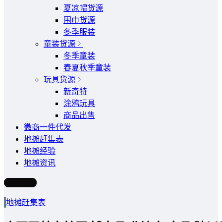
夏凉帽货源
围巾货源
冬季服装
童装货源
冬季童装
春夏秋季童装
玩具货源
新奇特
涂鸦玩具
商品出售
微商一件代发
地摊赶集表
地摊经验
地摊资讯
写文章
地摊赶集表