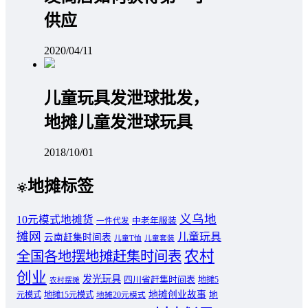
供应
2020/04/11
儿童玩具发泄球批发，
地摊儿童发泄球玩具
2018/10/01
地摊标签
义乌地
10元模式地摊货
中老年服装
一件代发
摊网
儿童玩具
云南赶集时间表
儿童T恤
儿童套装
农村
全国各地摆地摊赶集时间表
创业
发光玩具
四川省赶集时间表
地摊5
农村摆摊
地摊创业故事
元模式
地摊15元模式
地
地摊20元模式