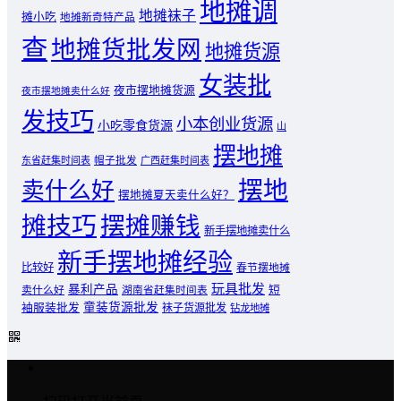
地摊调
地摊袜子
摊小吃
地摊新奇特产品
查
地摊货批发网
地摊货源
女装批
夜市摆地摊货源
夜市摆地摊卖什么好
发技巧
小本创业货源
小吃零食货源
山
摆地摊
东省赶集时间表
帽子批发
广西赶集时间表
摆地
卖什么好
摆地摊夏天卖什么好？
摊技巧
摆摊赚钱
新手摆地摊卖什么
新手摆地摊经验
比较好
春节摆地摊
玩具批发
暴利产品
卖什么好
短
湖南省赶集时间表
童装货源批发
袖服装批发
袜子货源批发
钻龙地摊