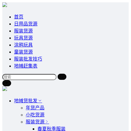
首页
日用品货源
服装货源
玩具货源
涂鸦玩具
童装货源
服装批发技巧
地摊赶集表
地摊货批发
年货产品
小吃货源
服装货源
春夏秋季服装