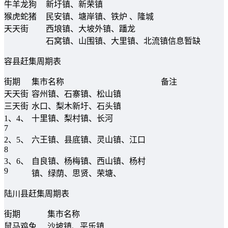
牛羊龙狗
新圩镇、新荣镇
猴虎蛇猪
民安镇、塘岸镇、铁炉 、隆城
天天街
西埌镇、大坡外镇、蹯龙
石窝镇、山围镇、大里镇、北流镇信息暂缺
容县赶集周期表
街期
集市名称
备注
天天街
容州镇、石寨镇、松山镇
三天街
水口、梨木新圩、石头镇
1、4、
十里镇、梨村镇、长河
7
2、5、
六王镇、县底镇、灵山镇、江口
8
3、6、
自良镇、杨梅镇、西山镇、杨村
9
镇、绿荫、思贤、荣塘、
陆川县赶集周期表
街期
集市名称
鼠马鸡兔
沙坡镇、平乐镇