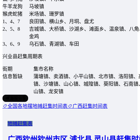
牛羊龙狗
马坡镇
猴虎蛇猪
米场镇、珊罗镇
1、4、7
良田镇、横山乡、月垌、盘尤
2、5、8
吉城镇、大桥镇、沙湖乡、滩面乡、温泉镇、八角
金鸡
3、6、9
乌石镇、青湖镇、车田
兴业县赶集周期表
街期
集市名称
信息暂缺
蒲塘镇、卖酒镇、小平山镇、北市镇、洛阳镇、
镇、沙塘镇、山心镇、城隍镇、葵阳镇、石南镇
山镇、龙安镇
海报分享
全国各地摆地摊赶集时间表
广西赶集时间表
地摊赶集表
广西钦州钦州市区 浦北县 灵山县赶集时