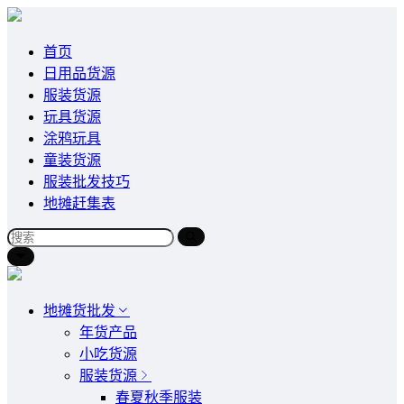
首页
日用品货源
服装货源
玩具货源
涂鸦玩具
童装货源
服装批发技巧
地摊赶集表
地摊货批发
年货产品
小吃货源
服装货源
春夏秋季服装