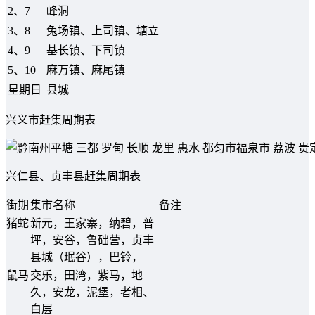
2、7
峰洞
3、8
兔场镇、上司镇、塘立
4、9
基长镇、下司镇
5、10
麻万镇、麻尾镇
星期日
县城
兴义市赶集周期表
兴仁县、贞丰县赶集周期表
街期
集市名称
备注
猪蛇
新元，王家寨，纳碧，普
坪，安谷，鲁础营，贞丰
县城（珉谷），巴铃，
鼠马
交乐，田湾，紫马，地
久，安龙，泥堡，者相、
白层