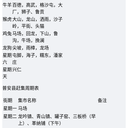
牛羊
百德，高武，格沙屯，大
厂，狮子、鲁贡
猴虎
大山，龙山，洒雨，沙子
岭，平街、头猫
鸡兔
马场，回龙，下山，鲁
沟，牛场，挽澜
龙狗
尖坡，雨樟，龙场
星期
屯脚，海子，糯东，潘家
六
庄
星期
兴仁
天
普安县赶集周期表
街期
集市名称
备注
星期一
马场
星期二
龙吟镇、青山镇、罐子窑、三板桥（早
上）、革纳铺（下午）