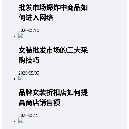
批发市场爆炸中商品如
何进入网络
2020/05/10
女装批发市场的三大采
购技巧
2020/05/05
品牌女装折扣店如何提
高商店销售额
2020/05/21