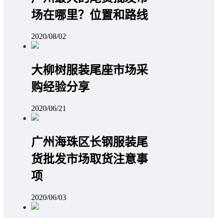
场在哪里？位置和路线
2020/08/02
大柳树服装尾座市场采
购经验分享
2020/06/21
广州海珠区长钢服装尾
货批发市场取货注意事
项
2020/06/03