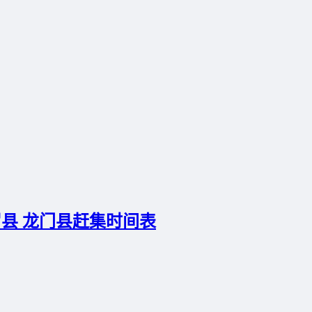
罗县 龙门县赶集时间表