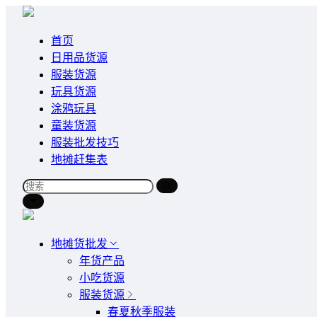
首页
日用品货源
服装货源
玩具货源
涂鸦玩具
童装货源
服装批发技巧
地摊赶集表
地摊货批发
年货产品
小吃货源
服装货源
春夏秋季服装