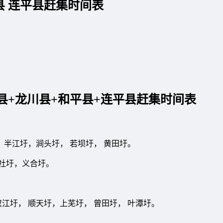
县 连平县赶集时间表
县+龙川县+和平县+连平县赶集时间表
，半江圩，涧头圩， 若坝圩， 黄田圩。
久社圩，义合圩。
， 双江圩， 顺天圩，上芜圩， 曾田圩， 叶潭圩。