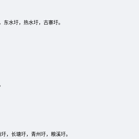
。
下车圩，东水圩，热水圩，古寨圩。
圩。
贝墩圩，长塘圩，青州圩，粮溪圩。