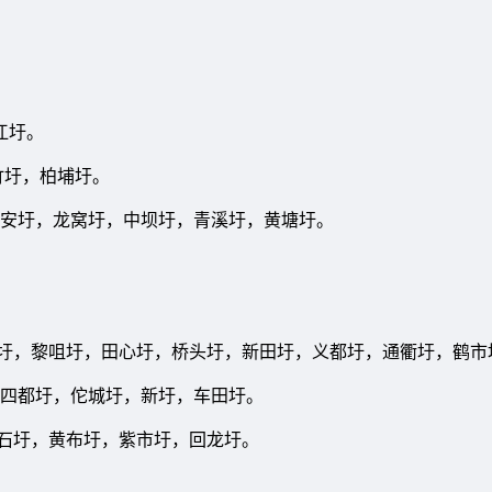
江圩。
竹圩，柏埔圩。
溪圩，凤安圩，龙窝圩，中坝圩，青溪圩，黄塘圩。
圩， 郑马圩，黎咀圩，田心圩，桥头圩，新田圩，义都圩，通衢圩，鹤
圩，四都圩，佗城圩，新圩，车田圩。
，黄石圩，黄布圩，紫市圩，回龙圩。