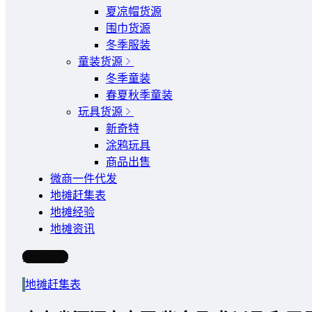
夏凉帽货源
围巾货源
冬季服装
童装货源
冬季童装
春夏秋季童装
玩具货源
新奇特
涂鸦玩具
商品出售
微商一件代发
地摊赶集表
地摊经验
地摊资讯
写文章
地摊赶集表