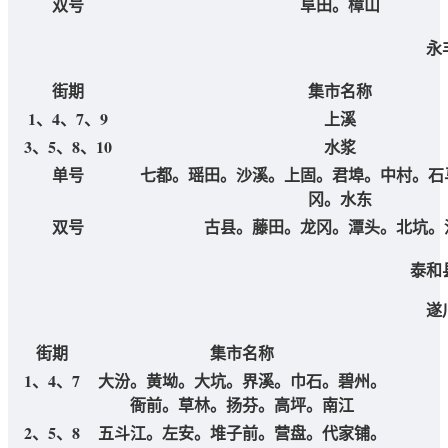
双号
阜田。樟山
永
街期
集市名称
1、4、7、9
上溪
3、5、8、10
水浆
单号
七都。瑶田。沙溪。上固。君埠。中村。石
冈。水东
双号
古县。藤田。龙冈。潭头。北坑。
泰和
遂
街期
集市名称
1、4、7
大汾。黄坳。大坑。界溪。巾石。碧州。
衙前。草林。扬芬。高坪。南江
2、5、8
五斗江。左安。堆子前。营盘。代家铺。