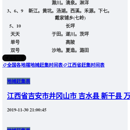
滁川。清泉。淋洋
3、6、9
新江。黄坑。汤湖。西溪。禾源。下七。
戴家铺乡(七岭)
5、10
长坪
天天
于田。遂川。茨坪
单号
高陂
双号
沙地。夏造。潞田
海报分享
全国各地摆地摊赶集时间表
江西省赶集时间表
地摊赶集表
江西省吉安市井冈山市 吉水县 新干县 
2019-11-30 21:00:45