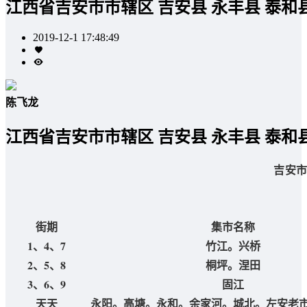
江西省吉安市市辖区 吉安县 永丰县 泰和
2019-12-1 17:48:49
陈飞龙
江西省吉安市市辖区 吉安县 永丰县 泰和
吉安
街期
集市名称
1、4、7
竹江。兴桥
2、5、8
桐坪。涅田
3、6、9
固江
天天
永阳。高塘。永和。余家河。城北。左安老