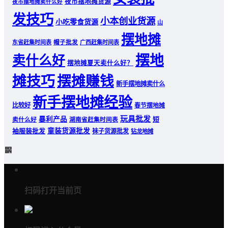
夜市摆地摊货源
夜市摆地摊卖什么好
发技巧
小本创业货源
小吃零食货源
山
摆地摊
帽子批发
东省赶集时间表
广西赶集时间表
摆地
卖什么好
摆地摊夏天卖什么好？
摊技巧
摆摊赚钱
新手摆地摊卖什么
新手摆地摊经验
比较好
春节摆地摊
玩具批发
暴利产品
短
卖什么好
湖南省赶集时间表
童装货源批发
袖服装批发
袜子货源批发
钻龙地摊
扫码打开当前页