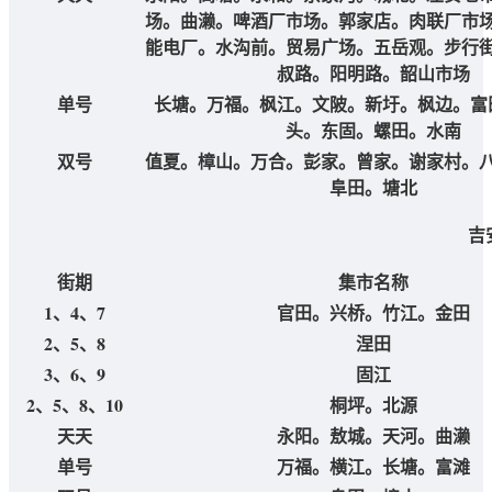
场。曲濑。啤酒厂市场。郭家店。肉联厂市
能电厂。水沟前。贸易广场。五岳观。步行
叔路。阳明路。韶山市场
单号
长塘。万福。枫江。文陂。新圩。枫边。富
头。东固。螺田。水南
双号
值夏。樟山。万合。彭家。曾家。谢家村。
阜田。塘北
吉
街期
集市名称
1、4、7
官田。兴桥。竹江。金田
2、5、8
涅田
3、6、9
固江
2、5、8、10
桐坪。北源
天天
永阳。敖城。天河。曲濑
单号
万福。横江。长塘。富滩