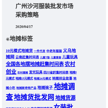
广州沙河服装批发市场
采购策略
2020/04/17
地摊标签
义乌地
10元模式地摊货
中老年服装
一件代发
摊网
儿童玩具
云南赶集时间表
儿童T恤
儿童套装
农村
全国各地摆地摊赶集时间表
创业
发光玩具
四川省赶集时间表
地摊5
农村摆摊
地摊创业故事
元模式
地摊15元模式
地
地摊20元模式
地摊调
地摊袜子
摊小吃
地摊新奇特产品
查
地摊货批发网
地摊货源
女装批