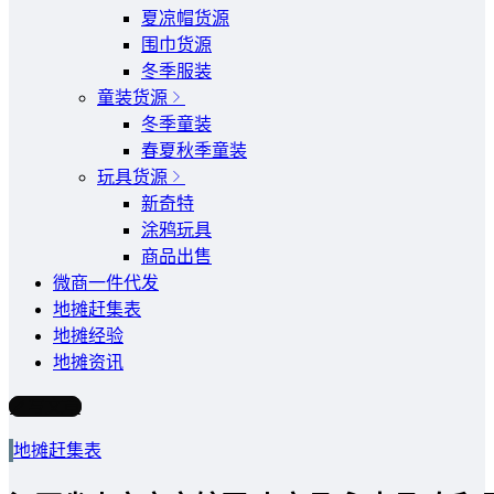
夏凉帽货源
围巾货源
冬季服装
童装货源
冬季童装
春夏秋季童装
玩具货源
新奇特
涂鸦玩具
商品出售
微商一件代发
地摊赶集表
地摊经验
地摊资讯
写文章
地摊赶集表