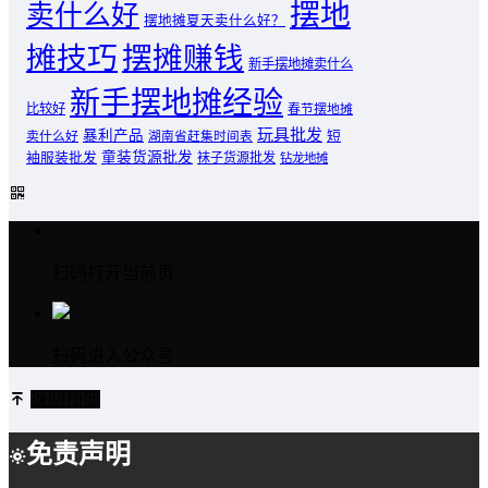
摆地
卖什么好
摆地摊夏天卖什么好？
摊技巧
摆摊赚钱
新手摆地摊卖什么
新手摆地摊经验
比较好
春节摆地摊
玩具批发
暴利产品
卖什么好
短
湖南省赶集时间表
童装货源批发
袖服装批发
袜子货源批发
钻龙地摊
扫码打开当前页
扫码进入公众号
返回顶部
免责声明