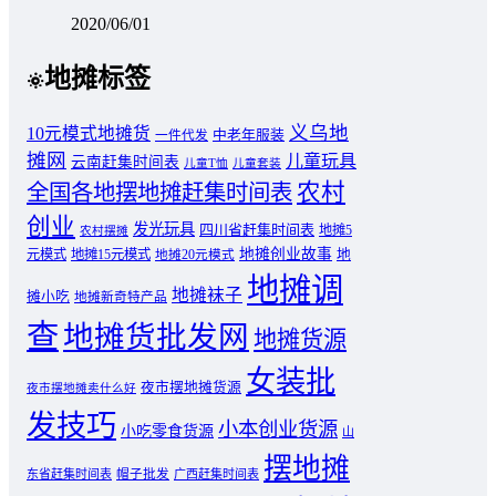
2020/06/01
地摊标签
义乌地
10元模式地摊货
中老年服装
一件代发
摊网
儿童玩具
云南赶集时间表
儿童T恤
儿童套装
农村
全国各地摆地摊赶集时间表
创业
发光玩具
四川省赶集时间表
地摊5
农村摆摊
地摊创业故事
元模式
地摊15元模式
地
地摊20元模式
地摊调
地摊袜子
摊小吃
地摊新奇特产品
查
地摊货批发网
地摊货源
女装批
夜市摆地摊货源
夜市摆地摊卖什么好
发技巧
小本创业货源
小吃零食货源
山
摆地摊
东省赶集时间表
帽子批发
广西赶集时间表