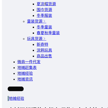
夏凉帽货源
围巾货源
冬季服装
童装货源
冬季童装
春夏秋季童装
玩具货源
新奇特
涂鸦玩具
商品出售
微商一件代发
地摊赶集表
地摊经验
地摊资讯
写文章
地摊经验