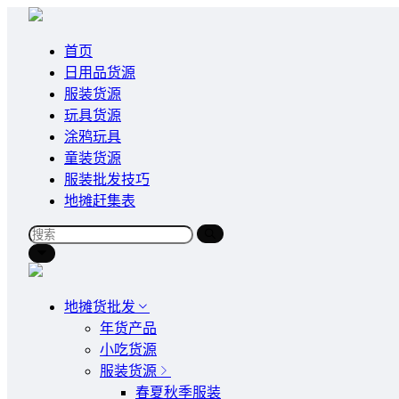
首页
日用品货源
服装货源
玩具货源
涂鸦玩具
童装货源
服装批发技巧
地摊赶集表
地摊货批发
年货产品
小吃货源
服装货源
春夏秋季服装