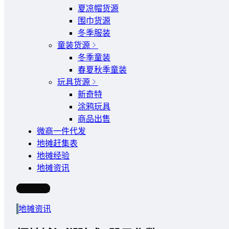
夏凉帽货源
围巾货源
冬季服装
童装货源
冬季童装
春夏秋季童装
玩具货源
新奇特
涂鸦玩具
商品出售
微商一件代发
地摊赶集表
地摊经验
地摊资讯
写文章
地摊资讯