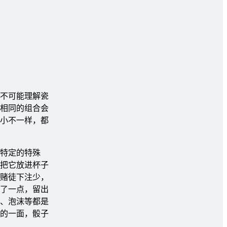
。不可能理解瓷
种相同的组合会
小不一样，都
特定的特殊
把它放进杯子
赌徒下注少，
了一点，留出
、泡沫等都是
的一面，骰子