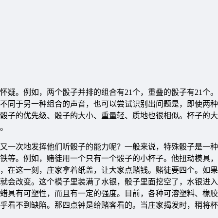
怀疑。例如，两个骰子并排的组合有21个，重叠的骰子有21个
都不同于另一种组合的声音，也可以尝试识别出问题是，即使两
骰子的优先级、骰子的大小、重量轻、质地也很相似。杯子的大
。
又一次地发挥他们听骰子的能力呢？一般来说，特殊骰子是一种
铁等。例如，赌徒用一个只有一个骰子的小杯子。他扭动模具，
，在这一刻，庄家拿着纸盖，让大家点赌钱。赌徒要四个。如果
就会改变。这个模子里装满了水银，骰子里面挖空了，水银进入
蜡具有可塑性，而且有一定的强度。目前，各种可溶塑料、橡胶
乎看不到缺陷。那四点钟是给赌客看的。当庄家揭发时，稍将杯