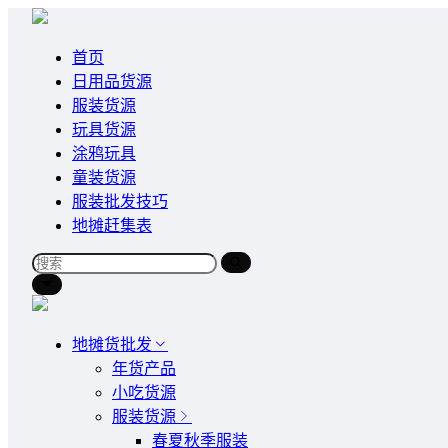
首页
日用品货源
服装货源
玩具货源
涂鸦玩具
童装货源
服装批发技巧
地摊赶集表
地摊货批发
年货产品
小吃货源
服装货源
春夏秋季服装