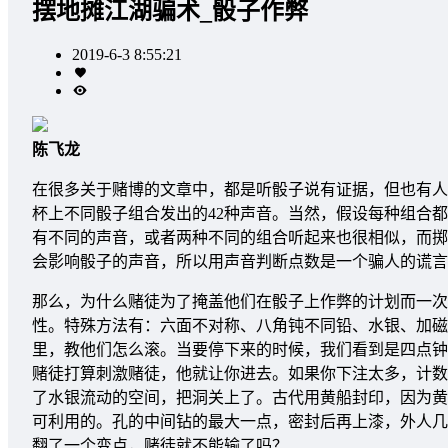
摆地摊江湖骗术_骰子作弊
2019-6-3 8:55:21
陈飞龙
在很多关于赌博的文章中，都是听骰子说有证据，但也有人
杯上不同骰子组合发出的42种声音。当然，假设每种组合
有不同的声音，或者两种不同的组合听起来也很相似，而掷
会影响骰子的声音，所以用声音判断点数是一个骗人的谎言
那么，为什么赌徒为了掩盖他们在骰子上作弊的计划而一次
性。特殊方法有：六面不对称、八角钝不同铅、水银、加磁
里，教他们怎么滚。当要停下来的时候，我们看到是四点钟
赌徒打算刺激赌徒，他就让你进去。如果你下注太多，计数
了水银流动的空间，把洞关上了。古代用黄船封印，因为黄
可利用的。孔的中间钻的最大一点，密封后再上漆，外人几
翻了一个变点，赌徒就不能输了吗？