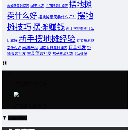
摆地摊
东省赶集时间表
帽子批发
广西赶集时间表
摆地
卖什么好
摆地摊夏天卖什么好？
摊技巧
摆摊赚钱
新手摆地摊卖什么
新手摆地摊经验
比较好
春节摆地摊
玩具批发
暴利产品
卖什么好
短
湖南省赶集时间表
童装货源批发
袖服装批发
袜子货源批发
钻龙地摊
扫码打开当前页
扫码进入公众号
返回顶部