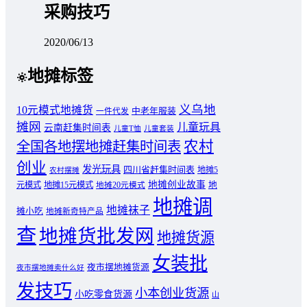
采购技巧
2020/06/13
地摊标签
义乌地
10元模式地摊货
中老年服装
一件代发
摊网
儿童玩具
云南赶集时间表
儿童T恤
儿童套装
农村
全国各地摆地摊赶集时间表
创业
发光玩具
四川省赶集时间表
地摊5
农村摆摊
地摊创业故事
元模式
地摊15元模式
地
地摊20元模式
地摊调
地摊袜子
摊小吃
地摊新奇特产品
查
地摊货批发网
地摊货源
女装批
夜市摆地摊货源
夜市摆地摊卖什么好
发技巧
小本创业货源
小吃零食货源
山