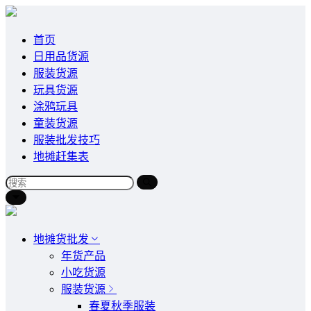
首页
日用品货源
服装货源
玩具货源
涂鸦玩具
童装货源
服装批发技巧
地摊赶集表
地摊货批发
年货产品
小吃货源
服装货源
春夏秋季服装