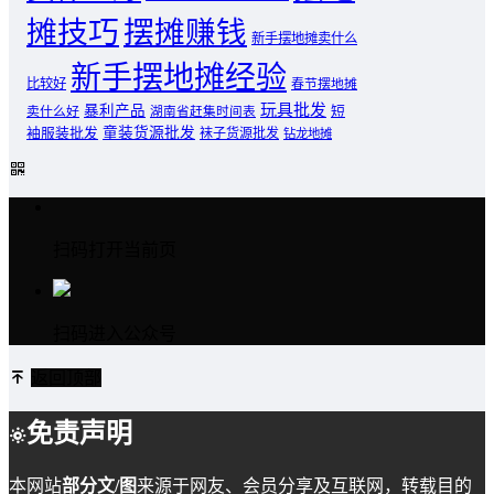
摊技巧
摆摊赚钱
新手摆地摊卖什么
新手摆地摊经验
比较好
春节摆地摊
玩具批发
暴利产品
卖什么好
短
湖南省赶集时间表
童装货源批发
袖服装批发
袜子货源批发
钻龙地摊
扫码打开当前页
扫码进入公众号
返回顶部
免责声明
本网站
部分文/图
来源于网友、会员分享及互联网，转载目的