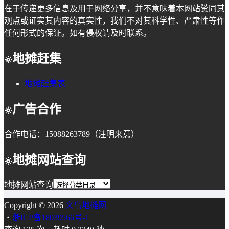
在于传递更多信息及用于网络分享，并不意味着本网站赞同其
观点或证实其内容的真实性，我们不对其科学性、严肃性等作
任何形式的保证。如有侵权请及时联系。
地摊赶集
地摊赶集表
广告合作
合作电话：15088263789（注明来意）
地摊网站查询
地摊网站查询
Copyright © 2026
义乌地摊网
・
浙ICP备18039566号-1