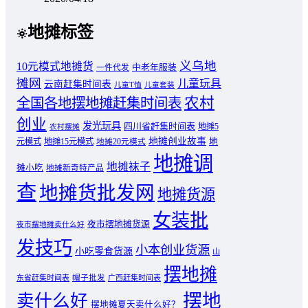
地摊标签
义乌地
10元模式地摊货
中老年服装
一件代发
摊网
儿童玩具
云南赶集时间表
儿童T恤
儿童套装
农村
全国各地摆地摊赶集时间表
创业
发光玩具
四川省赶集时间表
地摊5
农村摆摊
地摊创业故事
元模式
地摊15元模式
地
地摊20元模式
地摊调
地摊袜子
摊小吃
地摊新奇特产品
查
地摊货批发网
地摊货源
女装批
夜市摆地摊货源
夜市摆地摊卖什么好
发技巧
小本创业货源
小吃零食货源
山
摆地摊
东省赶集时间表
帽子批发
广西赶集时间表
摆地
卖什么好
摆地摊夏天卖什么好？