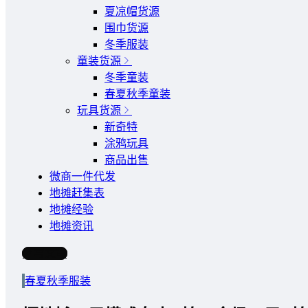
夏凉帽货源
围巾货源
冬季服装
童装货源
冬季童装
春夏秋季童装
玩具货源
新奇特
涂鸦玩具
商品出售
微商一件代发
地摊赶集表
地摊经验
地摊资讯
写文章
春夏秋季服装