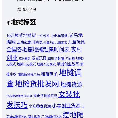
2019/05/09
地摊标签
义乌地
10元模式地摊货
中老年服装
一件代发
摊网
儿童玩具
云南赶集时间表
儿童T恤
儿童套装
农村
全国各地摆地摊赶集时间表
创业
发光玩具
四川省赶集时间表
地摊5
农村摆摊
地摊创业故事
元模式
地摊15元模式
地
地摊20元模式
地摊调
地摊袜子
摊小吃
地摊新奇特产品
查
地摊货批发网
地摊货源
女装批
夜市摆地摊货源
夜市摆地摊卖什么好
发技巧
小本创业货源
小吃零食货源
山
摆地摊
东省赶集时间表
帽子批发
广西赶集时间表