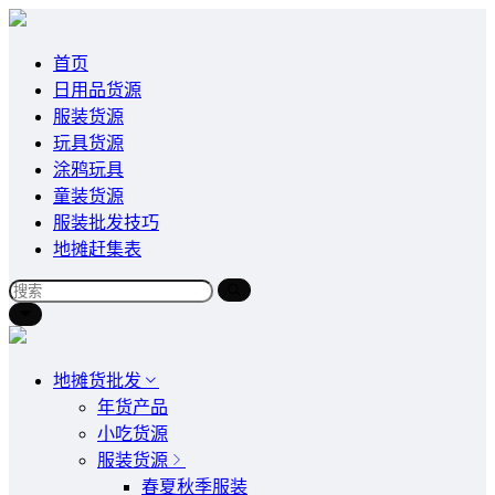
首页
日用品货源
服装货源
玩具货源
涂鸦玩具
童装货源
服装批发技巧
地摊赶集表
地摊货批发
年货产品
小吃货源
服装货源
春夏秋季服装