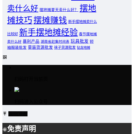
摆地
卖什么好
摆地摊夏天卖什么好？
摊技巧
摆摊赚钱
新手摆地摊卖什么
新手摆地摊经验
比较好
春节摆地摊
玩具批发
暴利产品
卖什么好
短
湖南省赶集时间表
童装货源批发
袖服装批发
袜子货源批发
钻龙地摊
扫码打开当前页
扫码进入公众号
返回顶部
免责声明