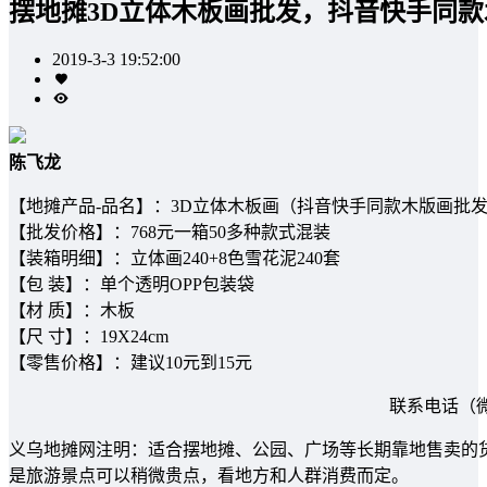
摆地摊3D立体木板画批发，抖音快手同
2019-3-3 19:52:00
陈飞龙
【地摊产品-品名】：3D立体木板画（抖音快手同款木版画批
【批发价格】：768元一箱50多种款式混装
【装箱明细】：立体画240+8色雪花泥240套
【包 装】：单个透明OPP包装袋
【材 质】：木板
【尺 寸】：19X24cm
【零售价格】：建议10元到15元
联系电话（微信
义乌地摊网注明：适合摆地摊、公园、广场等长期靠地售卖的货源
是旅游景点可以稍微贵点，看地方和人群消费而定。