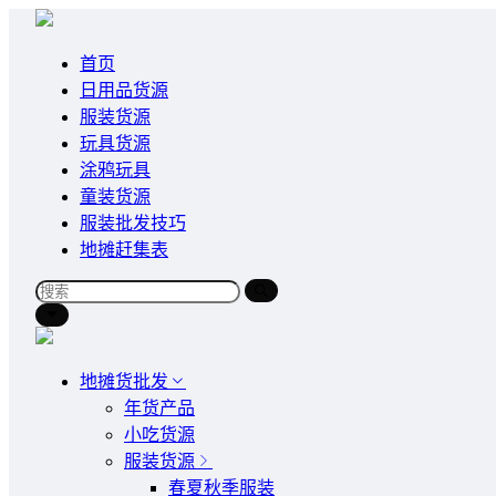
首页
日用品货源
服装货源
玩具货源
涂鸦玩具
童装货源
服装批发技巧
地摊赶集表
地摊货批发
年货产品
小吃货源
服装货源
春夏秋季服装