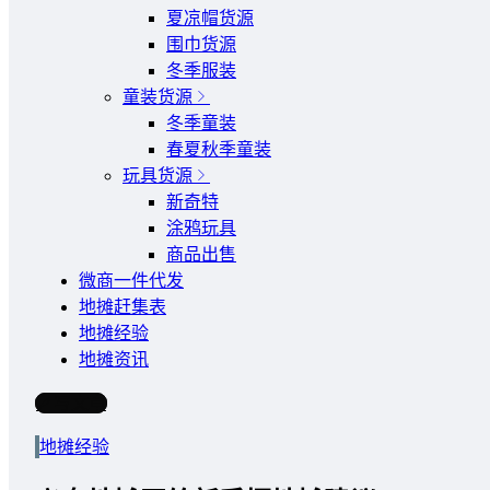
夏凉帽货源
围巾货源
冬季服装
童装货源
冬季童装
春夏秋季童装
玩具货源
新奇特
涂鸦玩具
商品出售
微商一件代发
地摊赶集表
地摊经验
地摊资讯
写文章
地摊经验