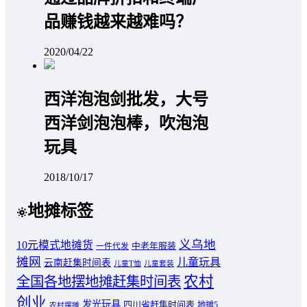
品赚钱越来越难吗？
2020/04/22
西洋泡泡剑批发，大号
西洋剑泡泡棒，吹泡泡
玩具
2018/10/17
地摊标签
义乌地
10元模式地摊货
中老年服装
一件代发
摊网
儿童玩具
云南赶集时间表
儿童T恤
儿童套装
农村
全国各地摆地摊赶集时间表
创业
发光玩具
四川省赶集时间表
地摊5
农村摆摊