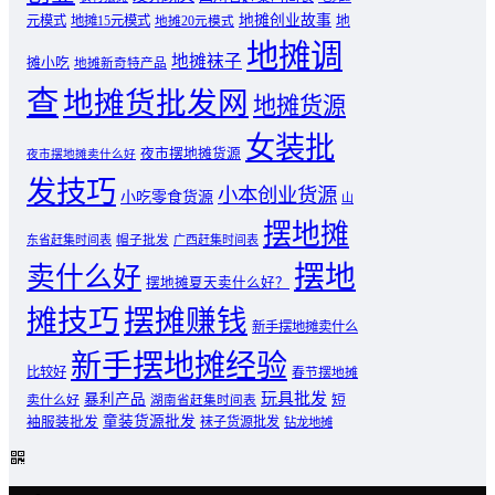
地摊创业故事
元模式
地摊15元模式
地
地摊20元模式
地摊调
地摊袜子
摊小吃
地摊新奇特产品
查
地摊货批发网
地摊货源
女装批
夜市摆地摊货源
夜市摆地摊卖什么好
发技巧
小本创业货源
小吃零食货源
山
摆地摊
东省赶集时间表
帽子批发
广西赶集时间表
摆地
卖什么好
摆地摊夏天卖什么好？
摊技巧
摆摊赚钱
新手摆地摊卖什么
新手摆地摊经验
比较好
春节摆地摊
玩具批发
暴利产品
卖什么好
短
湖南省赶集时间表
童装货源批发
袖服装批发
袜子货源批发
钻龙地摊