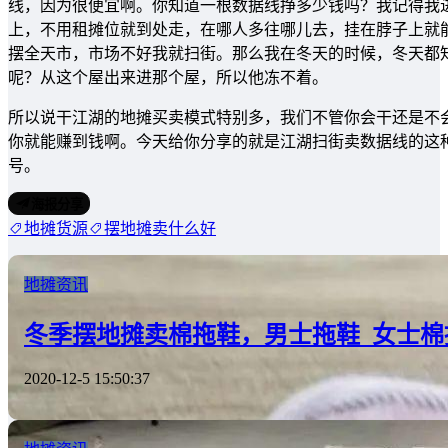
线，因为很便宜啊。你知道一根数据线挣多少钱吗？我记得我
上，不用租摊位就到处走，在哪人多往哪儿去，挂在脖子上就
摆全天市，市场不好我就扫街。那么我在冬天的时候，冬天都
呢？从这个屋出来进那个屋，所以他冻不着。
所以说干江湖的地摊买卖模式特别多，我们不管你会干还是不
你就能赚到钱啊。今天给你分享的就是江湖扫街卖数据线的这
号。
海报分享
地摊货源
摆地摊卖什么好
地摊资讯
冬季摆地摊卖棉拖鞋，男士拖鞋_女士棉
2020-12-5 15:50:37