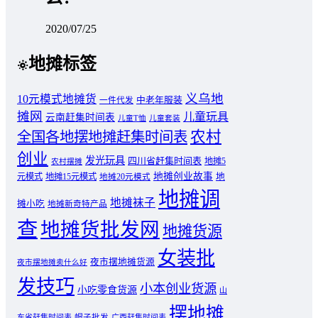
2020/07/25
地摊标签
义乌地
10元模式地摊货
中老年服装
一件代发
摊网
儿童玩具
云南赶集时间表
儿童T恤
儿童套装
农村
全国各地摆地摊赶集时间表
创业
发光玩具
四川省赶集时间表
地摊5
农村摆摊
地摊创业故事
元模式
地摊15元模式
地
地摊20元模式
地摊调
地摊袜子
摊小吃
地摊新奇特产品
查
地摊货批发网
地摊货源
女装批
夜市摆地摊货源
夜市摆地摊卖什么好
发技巧
小本创业货源
小吃零食货源
山
摆地摊
东省赶集时间表
帽子批发
广西赶集时间表