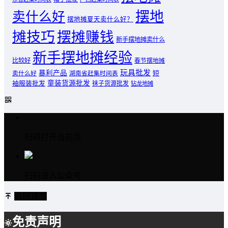
摆地
卖什么好
摆地摊夏天卖什么好？
摊技巧
摆摊赚钱
新手摆地摊卖什么
新手摆地摊经验
比较好
春节摆地摊
玩具批发
暴利产品
卖什么好
短
湖南省赶集时间表
童装货源批发
袖服装批发
袜子货源批发
钻龙地摊
扫码打开当前页
扫码进入公众号
返回顶部
免责声明