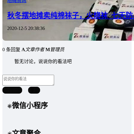
地摊资讯
秋冬摆地摊卖纯棉袜子，火烧袜_七天
2020-12-5 20:38:36
0 条回复
A
文章作者
M
管理员
暂无讨论，说说你的看法吧
取消回复
提交
微信小程序
文章聚合