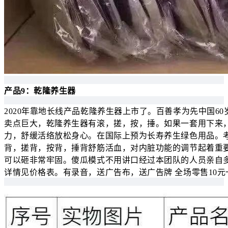
产品9：乾隆养生器
2020年靠地长线产品乾隆养生器上市了。百善孝为先中国60
卖点巨大，乾隆养生器有滚，搓，按，捶。如果一套用下来
力，舒缓活络放松身心。在国际上预为长寿养生绿色用品。
背，搓背，按背，捶背舒筋活血，对内脏功能的调节起着重
可以砸非常牢固。傻瓜模式不用讲口经过本团队的人员亲自多
详情见价格表。有录音，送广告布，送广告牌 全场零售10元