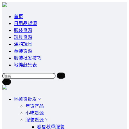
首页
日用品货源
服装货源
玩具货源
涂鸦玩具
童装货源
服装批发技巧
地摊赶集表
地摊货批发
年货产品
小吃货源
服装货源
春夏秋季服装