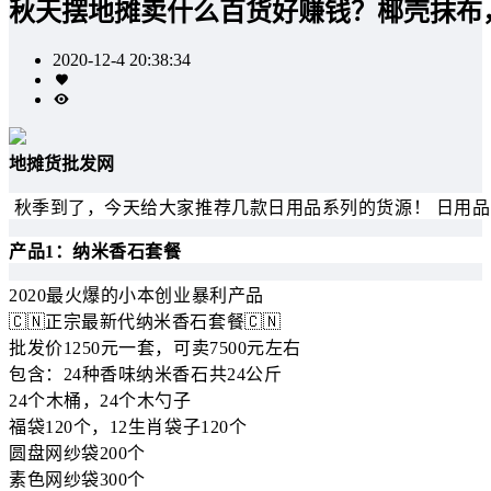
秋天摆地摊卖什么百货好赚钱？椰壳抹布
2020-12-4 20:38:34
地摊货批发网
秋季到了，今天给大家推荐几款日用品系列的货源！ 日用
产品1：纳米香石套餐
2020最火爆的小本创业暴利产品
🇨🇳正宗最新代纳米香石套餐🇨🇳
批发价1250元一套，可卖7500元左右
包含：24种香味纳米香石共24公斤
24个木桶，24个木勺子
福袋120个，12生肖袋子120个
圆盘网纱袋200个
素色网纱袋300个