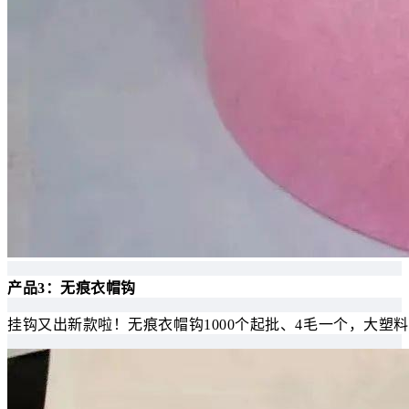
产品3：无痕衣帽钩
挂钩又出新款啦！无痕衣帽钩1000个起批、4毛一个，大