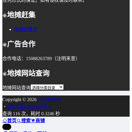
任何形式的保证。如有侵权请及时联系。
地摊赶集
地摊赶集表
广告合作
合作电话：15088263789（注明来意）
地摊网站查询
地摊网站查询
Copyright © 2026
义乌地摊网
・
浙ICP备18039566号-1
查询 116 次，耗时 0.3246 秒
首页
搜索
商铺