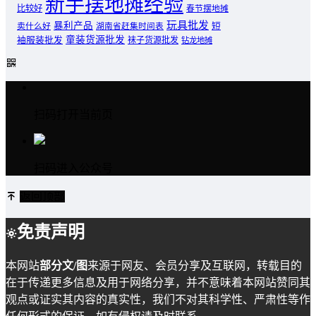
新手摆地摊经验
比较好
春节摆地摊
玩具批发
暴利产品
卖什么好
短
湖南省赶集时间表
童装货源批发
袖服装批发
袜子货源批发
钻龙地摊
扫码打开当前页
扫码进入公众号
返回顶部
免责声明
本网站
部分文/图
来源于网友、会员分享及互联网，转载目的
在于传递更多信息及用于网络分享，并不意味着本网站赞同其
观点或证实其内容的真实性，我们不对其科学性、严肃性等作