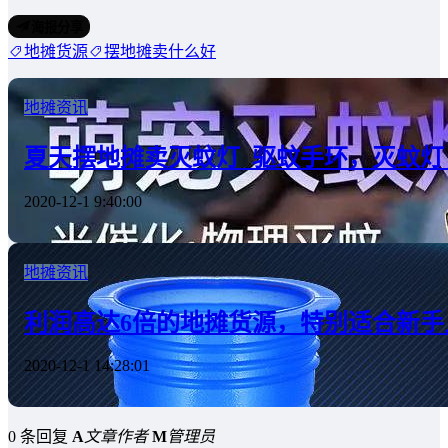
海报分享
地摊货源
摆地摊卖什么好
地摊资讯
夏天摆地摊卖灭蚊灯_驱蚊手环，灭蚊灯
2020-12-1 9:40:00
地摊资讯
利润高达6倍的地摊货源，特别适合新手
2020-12-1 14:28:01
0 条回复
A
文章作者
M
管理员