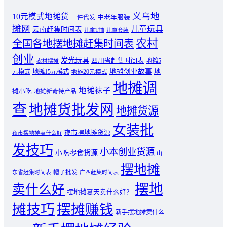
义乌地
10元模式地摊货
中老年服装
一件代发
摊网
儿童玩具
云南赶集时间表
儿童T恤
儿童套装
农村
全国各地摆地摊赶集时间表
创业
发光玩具
四川省赶集时间表
地摊5
农村摆摊
地摊创业故事
元模式
地摊15元模式
地
地摊20元模式
地摊调
地摊袜子
摊小吃
地摊新奇特产品
查
地摊货批发网
地摊货源
女装批
夜市摆地摊货源
夜市摆地摊卖什么好
发技巧
小本创业货源
小吃零食货源
山
摆地摊
东省赶集时间表
帽子批发
广西赶集时间表
摆地
卖什么好
摆地摊夏天卖什么好？
摊技巧
摆摊赚钱
新手摆地摊卖什么