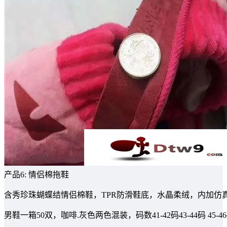
产品6: 情侣棉拖鞋
含秀珍珠蝴蝶结情侣棉鞋，TPR防滑鞋底，水晶柔绒，内加仿真兔
男鞋一箱50双，咖啡.灰色两色混装，码数41-42码43-44码 45-