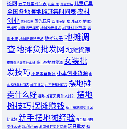
摊网
儿童玩具
云南赶集时间表
儿童T恤
儿童套装
农村
全国各地摆地摊赶集时间表
创业
发光玩具
四川省赶集时间表
地摊5
农村摆摊
地摊创业故事
元模式
地摊15元模式
地
地摊20元模式
地摊调
地摊袜子
摊小吃
地摊新奇特产品
查
地摊货批发网
地摊货源
女装批
夜市摆地摊货源
夜市摆地摊卖什么好
发技巧
小本创业货源
小吃零食货源
山
摆地摊
东省赶集时间表
帽子批发
广西赶集时间表
摆地
卖什么好
摆地摊夏天卖什么好？
摊技巧
摆摊赚钱
新手摆地摊卖什么
新手摆地摊经验
比较好
春节摆地摊
玩具批发
暴利产品
卖什么好
短
湖南省赶集时间表