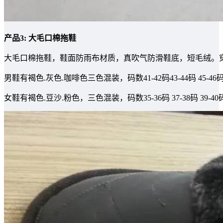
产品3: 大毛口棉拖鞋
大毛口棉拖鞋，鞋面防雨布材质，真吹气防滑鞋底，短毛绒。穿着
男鞋有褐色.灰色.咖啡色三色混装，码数41-42码43-44码 45-4
女鞋有褐色.豆沙.粉色，三色混装，码数35-36码 37-38码 39