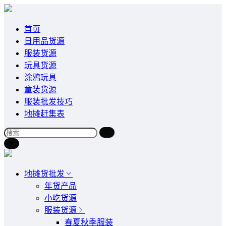
首页
日用品货源
服装货源
玩具货源
涂鸦玩具
童装货源
服装批发技巧
地摊赶集表
地摊货批发
年货产品
小吃货源
服装货源
春夏秋季服装