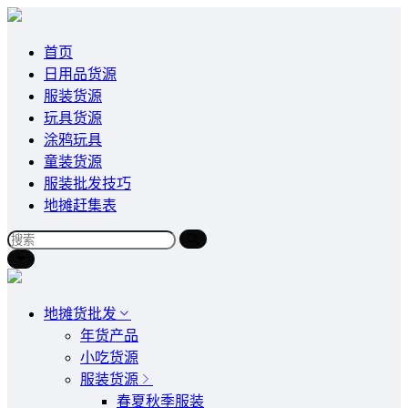
首页
日用品货源
服装货源
玩具货源
涂鸦玩具
童装货源
服装批发技巧
地摊赶集表
地摊货批发
年货产品
小吃货源
服装货源
春夏秋季服装