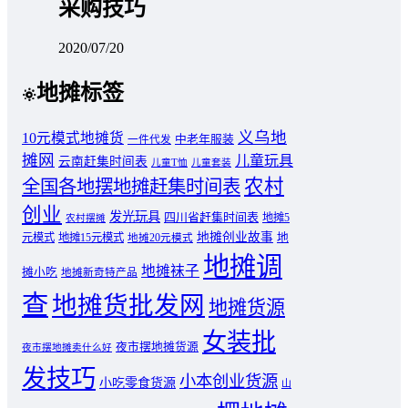
采购技巧
2020/07/20
地摊标签
义乌地
10元模式地摊货
中老年服装
一件代发
摊网
儿童玩具
云南赶集时间表
儿童T恤
儿童套装
农村
全国各地摆地摊赶集时间表
创业
发光玩具
四川省赶集时间表
地摊5
农村摆摊
地摊创业故事
元模式
地摊15元模式
地
地摊20元模式
地摊调
地摊袜子
摊小吃
地摊新奇特产品
查
地摊货批发网
地摊货源
女装批
夜市摆地摊货源
夜市摆地摊卖什么好
发技巧
小本创业货源
小吃零食货源
山