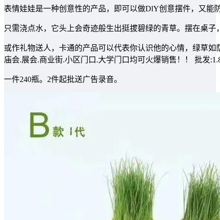
表情娃娃是一种创意性的产品，即可以做DlY创意摆件，又能
只需浇点水，它头上会奇迹般生出挺拔碧绿的青草。摆在桌子
或作礼物送人，卡通的产品可以代表你认识他的心情，绿草如荫
庙会.展会.商业街.小区门口.大学门口均可火爆销售！！ 批发:1.
一件240瓶。2件起批送广告录音。