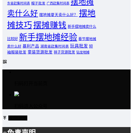
摆地摊
东省赶集时间表
帽子批发
广西赶集时间表
摆地
卖什么好
摆地摊夏天卖什么好？
摊技巧
摆摊赚钱
新手摆地摊卖什么
新手摆地摊经验
比较好
春节摆地摊
玩具批发
暴利产品
卖什么好
短
湖南省赶集时间表
童装货源批发
袖服装批发
袜子货源批发
钻龙地摊
扫码打开当前页
扫码进入公众号
返回顶部
免责声明