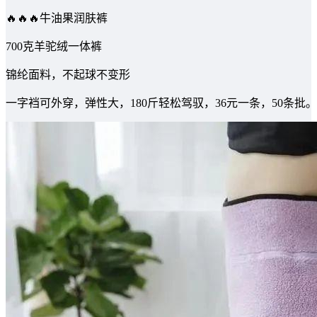
🔥🔥🔥牛油果润肤裤
700克羊驼绒一体裤
锦纶面料，不起球不变形
一字裆可外穿，弹性大，180斤轻松驾驭，36元一条，50条批。