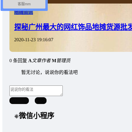
客服mm
地摊资讯
探秘广州最大的网红饰品地摊货源批
2020-11-23 19:16:07
0 条回复
A
文章作者
M
管理员
暂无讨论，说说你的看法吧
取消回复
提交
微信小程序