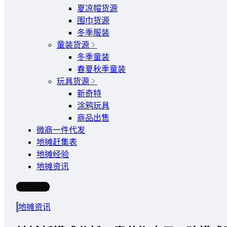
夏凉帽货源
围巾货源
冬季服装
童装货源
冬季童装
春夏秋季童装
玩具货源
新奇特
涂鸦玩具
商品出售
微商一件代发
地摊赶集表
地摊经验
地摊资讯
写文章
地摊资讯