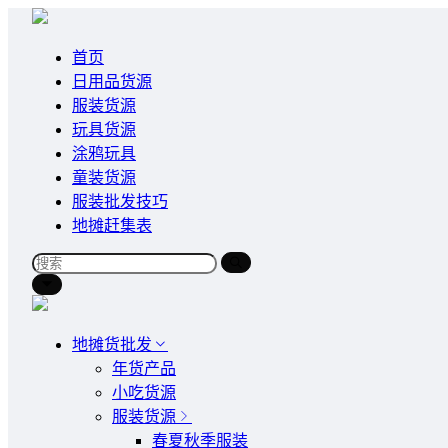
首页
日用品货源
服装货源
玩具货源
涂鸦玩具
童装货源
服装批发技巧
地摊赶集表
地摊货批发
年货产品
小吃货源
服装货源
春夏秋季服装