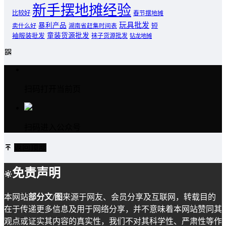
新手摆地摊经验
比较好
春节摆地摊
玩具批发
暴利产品
卖什么好
短
湖南省赶集时间表
童装货源批发
袖服装批发
袜子货源批发
钻龙地摊
扫码打开当前页
扫码进入公众号
返回顶部
免责声明
本网站
部分文/图
来源于网友、会员分享及互联网，转载目的
在于传递更多信息及用于网络分享，并不意味着本网站赞同其
观点或证实其内容的真实性，我们不对其科学性、严肃性等作