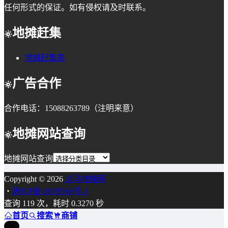
任何形式的保证。如有侵权请及时联系。
地摊赶集
地摊赶集表
广告合作
合作电话：15088263789（注明来意）
地摊网站查询
地摊网站查询
Copyright © 2026
义乌地摊网
・
浙ICP备18039566号-1
查询 119 次，耗时 0.3270 秒
首页
搜索
商铺