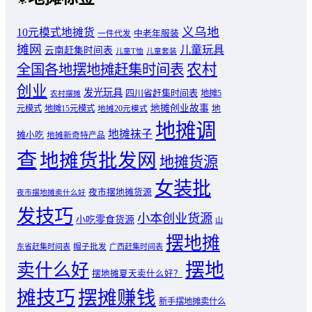
义乌地
10元模式地摊货
中老年服装
一件代发
摊网
儿童玩具
云南赶集时间表
儿童T恤
儿童套装
农村
全国各地摆地摊赶集时间表
创业
发光玩具
四川省赶集时间表
地摊5
农村摆摊
地摊创业故事
元模式
地摊15元模式
地
地摊20元模式
地摊调
地摊袜子
摊小吃
地摊新奇特产品
查
地摊货批发网
地摊货源
女装批
夜市摆地摊货源
夜市摆地摊卖什么好
发技巧
小本创业货源
小吃零食货源
山
摆地摊
东省赶集时间表
帽子批发
广西赶集时间表
摆地
卖什么好
摆地摊夏天卖什么好？
摊技巧
摆摊赚钱
新手摆地摊卖什么